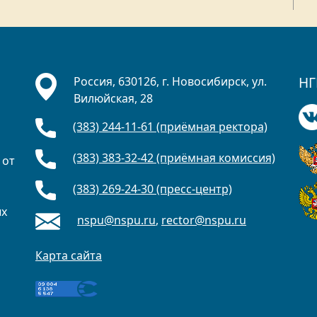
НГ
Россия, 630126, г. Новосибирск, ул.
Вилюйская, 28
(383) 244-11-61 (приёмная ректора)
(383) 383-32-42 (приёмная комиссия)
 от
(383) 269-24-30 (пресс-центр)
ых
nspu@nspu.ru
,
rector@nspu.ru
Карта сайта