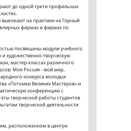
ают до одной трети профильных
ластях.
ы выезжают на практики на Горный
ювелирных фирмах и фирмах по
ностью посвящены модули учебного
 и художественно-творческую
вках, мастер-классах различного
сов: Моя Россия - мой мир,
народного конкурса молодых
тва «Потомки Великих Мастеров» и
рактическую конференцию с
таты творческой работы студентов
ультатам творческой деятельности
ием, расположенном в центре