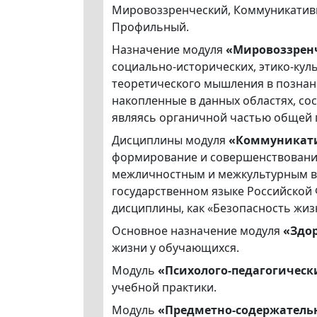
Мировоззренческий, Коммуникативн
Профильный.
Назначение модуля
«Мировоззрен
социально-исторических, этико-ку
теоретического мышления в познан
накопленные в данных областях, со
являясь органичной частью общей 
Дисциплины модуля
«Коммуникат
формирование и совершенствование
межличностным и межкультурным вз
государственном языке Российской
дисциплины, как «Безопасность жизн
Основное назначение модуля
«Здо
жизни у обучающихся.
Модуль
«Психолого-педагогическ
учебной практики.
Модуль
«Предметно-содержател