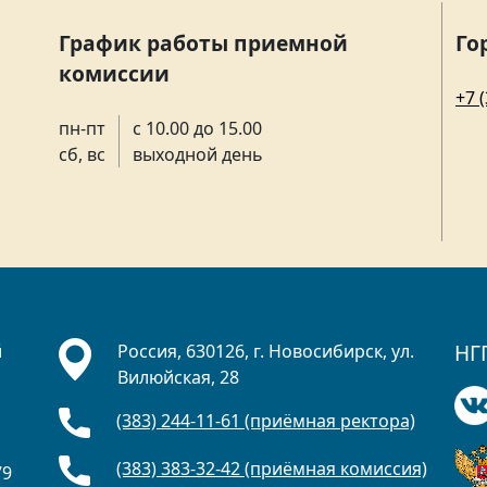
График работы приемной
Го
комиссии
+7 
пн-пт
с 10.00 до 15.00
сб, вс
выходной день
НГ
й
Россия, 630126, г. Новосибирск, ул.
Вилюйская, 28
(383) 244-11-61 (приёмная ректора)
а
(383) 383-32-42 (приёмная комиссия)
79