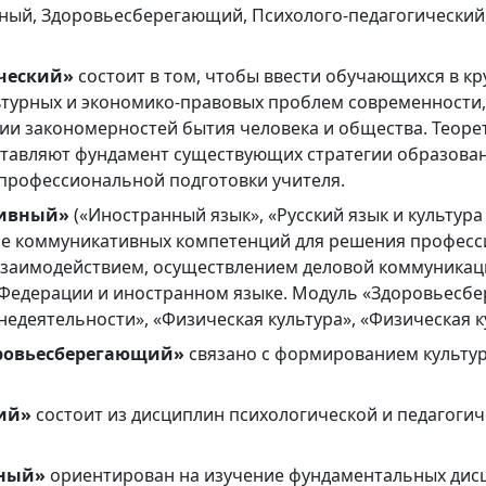
ый, Здоровьесберегающий, Психолого-педагогический
ческий»
состоит в том, чтобы ввести обучающихся в к
льтурных и экономико-правовых проблем современности
ии закономерностей бытия человека и общества. Теоре
ставляют фундамент существующих стратегии образован
профессиональной подготовки учителя.
ивный»
(«Иностранный язык», «Русский язык и культура
 коммуникативных компетенций для решения професси
аимодействием, осуществлением деловой коммуникаци
 Федерации и иностранном языке. Модуль «Здоровьесб
едеятельности», «Физическая культура», «Физическая к
ровьесберегающий»
связано с формированием культур
ий»
состоит из дисциплин психологической и педагогич
ьный»
ориентирован на изучение фундаментальных дис