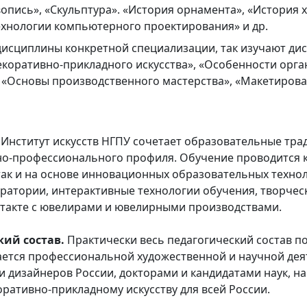
вопись», «Скульптура». «История орнамента», «История 
Технологии компьютерного проектирования» и др.
исциплины конкретной специализации, так изучают ди
декоративно-прикладного искусства», «Особенности ор
«Основы производственного мастерства», «Макетирова
.
Институт искусств НГПУ сочетает образовательные тра
но-профессионального профиля. Обучение проводится 
так и на основе инновационных образовательных технол
атории, интерактивные технологии обучения, творчески
нтакте с ювелирами и ювелирными производствами.
ий состав.
Практически весь педагогический состав п
ется профессиональной художественной и научной дея
и дизайнеров России, докторами и кандидатами наук, 
ративно-прикладному искусству для всей России.