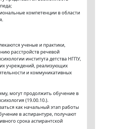
опеда;
сиональные компетенции в области
я.
екаются ученые и практики,
нию расстройств речевой
сихологии института детства НГПУ,
их учреждений, реализующих
ятельности и коммуникативных
му, могут продолжить обучение в
ихология (19.00.10.).
ваться как начальный этап работы
бучение в аспирантуре, получают
ивного срока аспирантской