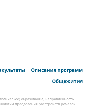
акультеты
Описания программ
Общежития
ологическое) образование, направленность
хнологии преодоления расстройств речевой