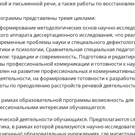
й и письменной речи, а также работы по восстановлен
ограммы представлены тремя циклами:
 формирование методологических основ научно-исслед
кого аппарата диссертационного исследования, что реа
временные проблемы науки и специального дефектологи
ики и психологии, Сравнительная специальная педагог
жом: традиции и современность, Подготовка и редактиро
ы профессиональной коммуникации и готовности к нау
лен на развитие профессиональных и коммуникативных
еятельности, на формирование готовности к разработ
оты по преодолению расстройств речевой деятельности
в рамках образовательной программы возможность для
фессиональными интересами обучающегося.
ической деятельности обучающихся. Предполагаются с
тика, в рамках которой реализуются научно-исследовате
кционных) образовательных учреждениях, где магистра