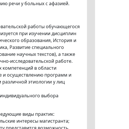
ию речи у больных с афазией.
овательской работы обучающегося
лизуется при изучении дисциплин
ческого образования, История и
ика, Развитие специального
вание научных текстов), а также
чно-исследовательской работе.
 компетенций в области
ке и осуществлению программ и
 различной этиологии у лиц
 индивидуального выбора
ледующие виды практик:
льские интересы магистранта;
нту представится возможность