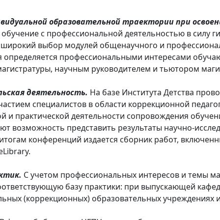
видуальной образовательной траектории при освоен
обучение с профессиональной деятельностью в силу ги
широкий выбор модулей общенаучного и профессионал
я определяется профессиональными интересами обучаю
магистратуры, научным руководителем и тьютором маг
льская деятельность.
На базе Института Детства пров
частием специалистов в области коррекционной педаго
й и практической деятельности сопровождения обучен
ают возможность представить результаты научно-иссле
 итогам конференций издается сборник работ, включенн
Library.
актик.
С учетом профессиональных интересов и темы ма
ответствующую базу практики: при выпускающей кафед
иальных (коррекционных) образовательных учреждениях 