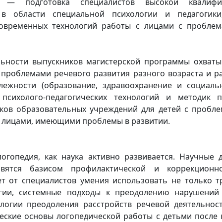
 — подготовка специалистов высокой квалифик
ь в области специальной психологии и педагогик
овременных технологий работы с лицами с проблем
ьности выпускников магистерской программы охваты
 проблемами речевого развития разного возраста и р
лежности (образование, здравоохранение и социаль
психолого-педагогических технологий и методик п
ов образовательных учреждений для детей с проблем
 с лицами, имеющими проблемы в развитии.
огопедия, как наука активно развивается. Научные
новятся базисом профилактической и коррекцион
ет от специалистов умения использовать не только 
огии, системные подходы к преодолению нарушений
логии преодоления расстройств речевой деятельнос
ские основы логопедической работы с детьми после 