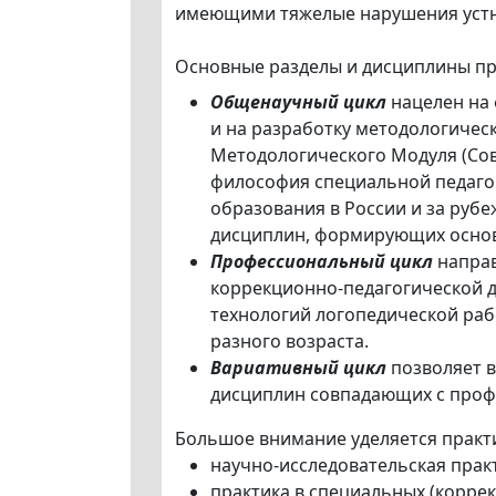
имеющими тяжелые нарушения устно
Основные разделы и дисциплины пр
Общенаучный цикл
нацелен на
и на разработку методологичес
Методологического Модуля (Со
философия специальной педагог
образования в России и за рубе
дисциплин, формирующих основ
Профессиональный цикл
направ
коррекционно-педагогической д
технологий логопедической раб
разного возраста.
Вариативный цикл
позволяет 
дисциплин совпадающих с про
Большое внимание уделяется практ
научно-исследовательская прак
практика в специальных (корре