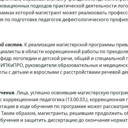
новационных подходов практической деятельности лог
 рамках которой магистрант может реализовать профес
я по подготовке педагогов дефектологического профил
й состав.
К реализации магистерской программы привл
иалисты в области коррекционной работы по преодоле
федр логопедии и детской речи, общей и специальной п
ИПКиПРО, руководители образовательных и медицинск
ты с детьми и взрослыми с расстройствами речевой де
чения.
Лица, успешно освоившие магистерскую програм
коррекционная педагогика (13.00.03.), коррекционная пс
ртации в ходе обучения по программе может рассматри
. Таким образом, магистранты, решившие продолжить о
бучения и защитить диссертацию до окончания нормат