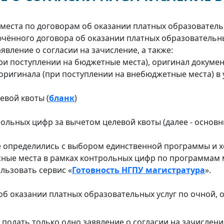
а места по договорам об оказании платных образовател
чённого договора об оказании платных образовательны
вление о согласии на зачисление, а также:
ри поступлении на бюджетные места), оригинал докумен
оригинала (при поступлении на внебюджетные места) в 
евой квоты (
бланк
)
рольных цифр за вычетом целевой квоты (далее - основ
е определились с выбором единственной программы и х
сные места в рамках контрольных цифр по программам 
льзовать сервис «
Готовность НГПУ магистратура
».
 об оказании платных образовательных услуг по очной,
одать только одно заявление о согласии на зачисление