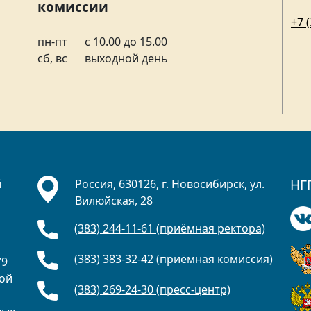
комиссии
+7 
пн-пт
с 10.00 до 15.00
сб, вс
выходной день
НГ
й
Россия, 630126, г. Новосибирск, ул.
Вилюйская, 28
(383) 244-11-61 (приёмная ректора)
а
(383) 383-32-42 (приёмная комиссия)
79
ной
(383) 269-24-30 (пресс-центр)