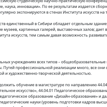
ссийскую студенческую научно-практическую конферен
е, наука, инновации». По ее результатам издается сбор
гулярно экспонируются в стенах Института искусств на 
сств единственный в Сибири обладает отдельным здание
е музеев, картинных галерей, выставочных залов; дает
итута искусств, тем самым давая возможность развиват
льных учреждениях всех типов – общеобразовательные 
ды. Путей профессиональной реализации много, все они
ой и художественно-творческой деятельностью.
олжить обучение в магистратуре по направлению 44.04
ельное искусство», 44.04.01 Педагогическое образова
 Педагогическое образование «Дизайн-образование» и д
 педагогические науки (уровень подготовки кадров высш