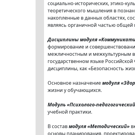
социально-исторических, этико-ку
теоретического мышления в познан
накопленные в данных областях, со
являясь органичной частью общей 
Дисциплины модуля «Коммуникат
формирование и совершенствование
межличностным и межкультурным вз
государственном языке Российской
дисциплины, как «Безопасность жизн
Основное назначение
модуля «Здо
жизни у обучающихся.
Модуль «Психолого-педагогически
учебной практики.
В состав
модуля «Методический»
вк
основы планирования, проектирова