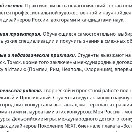
й состав.
Практически весь педагогический состав по
ется профессиональной художественной и научной дея
и дизайнеров России, докторами и кандидатами наук.
ная траектория.
Обучающиеся самостоятельно выбир
ть узкие специализации и получить знания в смежных об
ые и педагогические практики.
Студенты выезжают на 
ск, Томск, кроме того заключены международные догов
у в Италию (Помпеи, Рим, Неаполь, Флоренция), вперв
тельская работа.
Творческой и проектной работе пол
ьный и Профильный. Студенты ведут активную научную
городских конкурсах и выставках, мастер-классах различ
мантами и лауреатами этих конкурсов: Моя Россия - мо
урса Дельфийские игры, международного детского конк
ых дизайнеров Поколение NEXT, биеннале плаката «Золо