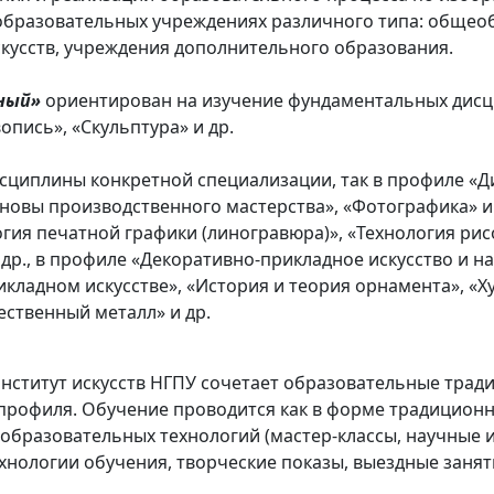
 образовательных учреждениях различного типа: общео
скусств, учреждения дополнительного образования.
ный»
ориентирован на изучение фундаментальных дисц
вопись», «Скульптура» и др.
сциплины конкретной специализации, так в профиле «Д
овы производственного мастерства», «Фотографика» и 
огия печатной графики (линогравюра)», «Технология рис
др., в профиле «Декоративно-прикладное искусство и н
кладном искусстве», «История и теория орнамента», «Х
ественный металл» и др.
нститут искусств НГПУ сочетает образовательные трад
 профиля. Обучение проводится как в форме традиционн
 образовательных технологий (мастер-классы, научные 
нологии обучения, творческие показы, выездные заняти