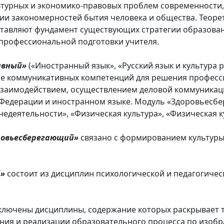
льтурных и экономико-правовых проблем современности
ии закономерностей бытия человека и общества. Теоре
ставляют фундамент существующих стратегии образован
профессиональной подготовки учителя.
ивный»
(«Иностранный язык», «Русский язык и культура р
 коммуникативных компетенций для решения професси
аимодействием, осуществлением деловой коммуникаци
 Федерации и иностранном языке. Модуль «Здоровьесб
едеятельности», «Физическая культура», «Физическая к
ровьесберегающий»
связано с формированием культуры
й»
состоит из дисциплин психологической и педагогичес
лючены дисциплины, содержание которых раскрывает 
ния и реализации образовательного процесса по изобр