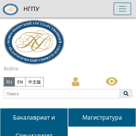
НГПУ
Войти
RU
EN
中文版
Бакалавриат и
Магистратура
Специалитет