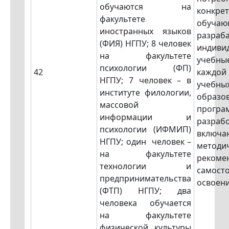
обучаются на
конкре
факультете
обучаю
иностранных языков
разраб
(ФИЯ) НГПУ; 8 человек
индиви
на факультете
учебны
психологии (ФП)
42
каждой
НГПУ; 7 человек – в
учебн
институте филологии,
образо
массовой
програ
информации и
разраб
психологии (ИФМИП)
включа
НГПУ; один человек –
методи
на факультете
реком
технологии и
самост
предпринимательства
освоени
(ФТП) НГПУ; два
человека обучается
на факультете
физической культуры