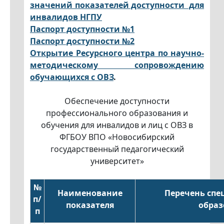
значений показателей доступности для
инвалидов НГПУ
Паспорт доступности №1
Паспорт доступности №2
Открытие Ресурсного центра по научно-
методическому сопровождению
обучающихся с ОВЗ
.
Обеспечение доступности
профессионального образования и
обучения для инвалидов и лиц с ОВЗ в
ФГБОУ ВПО «Новосибирский
государственный педагогический
университет»
№
Наименование
Перечень спе
п/
показателя
образ
п