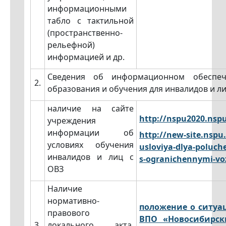
информационными
табло с тактильной
(пространственно-
рельефной)
информацией и др.
Сведения об информационном обеспече
2.
образования и обучения для инвалидов и ли
наличие на сайте
http://nspu2020.nsp
учреждения
информации об
http://new-site.nspu
условиях обучения
usloviya-dlya-poluc
инвалидов и лиц с
s-ogranichennymi-v
ОВЗ
Наличие
нормативно-
положение о ситу
правового
ВПО «Новосибирск
3.
локального акта,