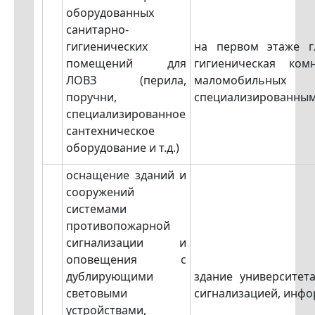
оборудованных
санитарно-
гигиенических
на первом этаже гл
помещений для
гигиеническая ком
ЛОВЗ (перила,
маломобильных
поручни,
специализированным
специализированное
сантехническое
оборудование и т.д.)
оснащение зданий и
сооружений
системами
противопожарной
сигнализации и
оповещения с
дублирующими
здание университет
световыми
сигнализацией, инф
устройствами,