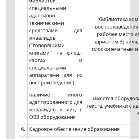
библиотек
специальными
адаптивно-
библиотека ком
техническими
воспроизведения
средствами для
рабочее место д
инвалидов
шрифтом Брайля,
("говорящими
плоскопечатным и
книгами" на флеш-
картах и
специальными
аппаратами для их
воспроизведения)
наличие иного
имеется оборудов
адаптированного для
текста, учебники с 
инвалидов и лиц с
ОВЗ оборудования
6.
Кадровое обеспечение образования