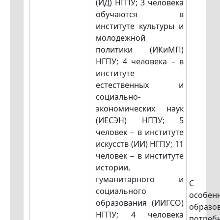
(ИД) НГПУ; 3 человека
обучаются в
институте культуры и
молодежной
политики (ИКиМП)
НГПУ; 4 человека – в
институте
естественных и
социально-
экономических наук
(ИЕСЭН) НГПУ; 5
человек – в институте
искусств (ИИ) НГПУ; 11
человек – в институте
истории,
гуманитарного и
С у
социального
особе
образования (ИИГСО)
образо
НГПУ; 4 человека
потреб