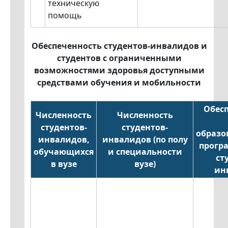
техническую
помощь
Обеспеченность студентов-инвалидов и
студентов с ограниченными
возможностями здоровья доступными
средствами обучения и мобильности
Обес
Численность
Численность
студентов-
студентов-
образо
инвалидов,
инвалидов (по полу
прогр
обучающихся
и специальности
ст
в вузе
вузе)
ин