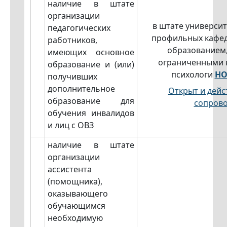
наличие в штате
организации
в штате университ
педагогических
профильных кафед
работников,
образованием,
имеющих основное
ограниченными в
образование и (или)
психологи
НО
получивших
дополнительное
Открыт и дейс
образование для
сопров
обучения инвалидов
и лиц с ОВЗ
наличие в штате
организации
ассистента
(помощника),
оказывающего
обучающимся
необходимую