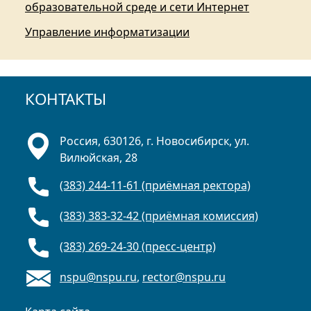
образовательной среде и сети Интернет
Управление информатизации
КОНТАКТЫ
Россия, 630126, г. Новосибирск, ул.
Вилюйская, 28
(383) 244-11-61 (приёмная ректора)
(383) 383-32-42 (приёмная комиссия)
(383) 269-24-30 (пресс-центр)
nspu@nspu.ru
,
rector@nspu.ru