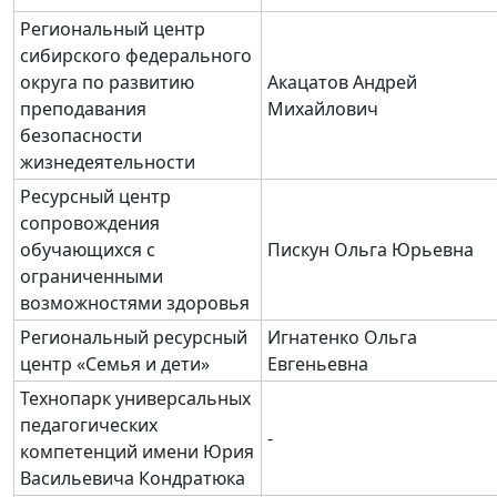
Региональный центр
сибирского федерального
округа по развитию
Акацатов Андрей
преподавания
Михайлович
безопасности
жизнедеятельности
Ресурсный центр
сопровождения
обучающихся с
Пискун Ольга Юрьевна
ограниченными
возможностями здоровья
Региональный ресурсный
Игнатенко Ольга
центр «Семья и дети»
Евгеньевна
Технопарк универсальных
педагогических
-
компетенций имени Юрия
Васильевича Кондратюка