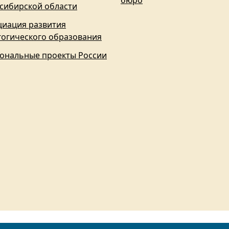
бюро
сибирской области
циация развития
гогического образования
ональные проекты России