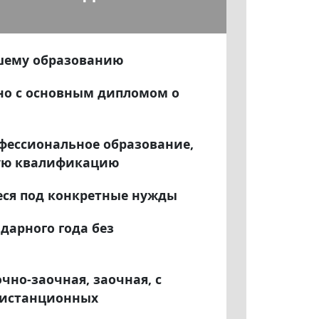
шему образованию
но с основным дипломом о
фессиональное образование,
вую квалификацию
еся под конкретные нужды
дарного года без
чно-заочная, заочная, с
дистанционных