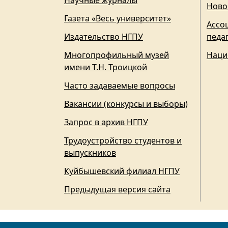
Научные журналы
Ново
Газета «Весь университет»
Ассо
Издательство НГПУ
педа
Многопрофильный музей
Наци
имени Т.Н. Троицкой
Часто задаваемые вопросы
Вакансии (конкурсы и выборы)
Запрос в архив НГПУ
Трудоустройство студентов и
выпускников
Куйбышевский филиал НГПУ
Предыдущая версия сайта