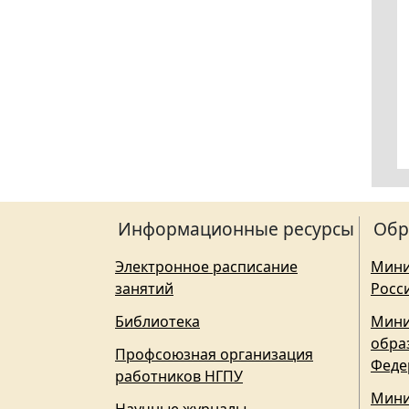
Информационные ресурсы
Обр
Электронное расписание
Мини
занятий
Росс
Библиотека
Мини
обра
Профсоюзная организация
Феде
работников НГПУ
Мини