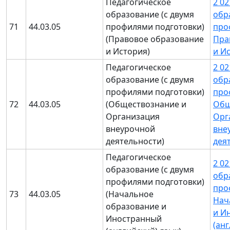
Педагогическое
2 0
образование (с двумя
обр
71
44.03.05
профилями подготовки)
про
(Правовое образование
Пра
и История)
и И
Педагогическое
2 0
образование (с двумя
обр
профилями подготовки)
про
72
44.03.05
(Обществознание и
Общ
Организация
Орг
внеурочной
вне
деятельности)
дея
Педагогическое
2 0
образование (с двумя
обр
профилями подготовки)
про
73
44.03.05
(Начальное
Нач
образование и
и И
Иностранный
(ан