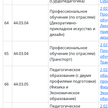
(Сурдопедагогика)
Сур
2 02
Профессиональное
Про
обучение (по отраслям)
обу
64
44.03.04
(Декоративно-
Дек
прикладное искусство и
при
дизайн)
диз
2 02
Профессиональное
Про
65
44.03.04
обучение (по отраслям)
обу
(Транспорт)
Тра
Педагогическое
2 0
образование (с двумя
обр
профилями подготовки)
про
66
44.03.05
(Физика и
Физ
Экономическое
Эко
образование)
обр
Педагогическое
2 0