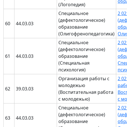
обр
(Логопедия)
Специальное
2 0
(дефектологическое)
(де
60
44.03.03
образование
обр
(Олигофренопедагогика)
Оли
Специальное
2 0
(дефектологическое)
(де
61
44.03.03
образование
обр
(Специальная
Спе
психология)
пси
Организация работы с
2 0
молодежью
раб
62
39.03.03
(Воспитательная работа
Вос
с молодежью)
с м
Специальное
2 0
(дефектологическое)
(де
63
44.03.03
образование
обр