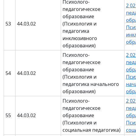
Психолого-
2 0
педагогическое
пед
образование
обр
53
44.03.02
(Психология и
Пси
педагогика
инк
инклюзивного
обр
образования)
Психолого-
2 0
педагогическое
пед
образование
обр
54
44.03.02
(Психология и
Пси
педагогика начального
нач
образования)
обр
Психолого-
2 0
педагогическое
пед
55
44.03.02
образование
обр
(Психология и
Пси
социальная педагогика)
соц