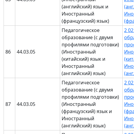
(английский) язык и
(анг
Иностранный
Ино
(французский) язык)
(фр
Педагогическое
2 0
образование (с двумя
обр
профилями подготовки)
про
86
44.03.05
(Иностранный
Ино
(китайский) язык и
(кит
Иностранный
Ино
(английский) язык)
(ан
Педагогическое
2 0
образование (с двумя
обр
профилями подготовки)
про
87
44.03.05
(Иностранный
Ино
(французский) язык и
(фр
Иностранный
Ино
(английский) язык)
(ан