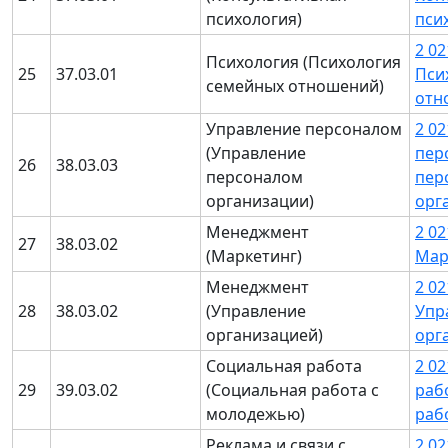
психология)
пси
2 0
Психология (Психология
25
37.03.01
Пси
семейных отношений)
отн
Управление персоналом
2 0
(Управление
пер
26
38.03.03
персоналом
пер
организации)
орг
Менеджмент
2 0
27
38.03.02
(Маркетинг)
Мар
Менеджмент
2 0
28
38.03.02
(Управление
Упр
организацией)
орг
Социальная работа
2 0
29
39.03.02
(Социальная работа с
раб
молодежью)
раб
Реклама и связи с
2 02