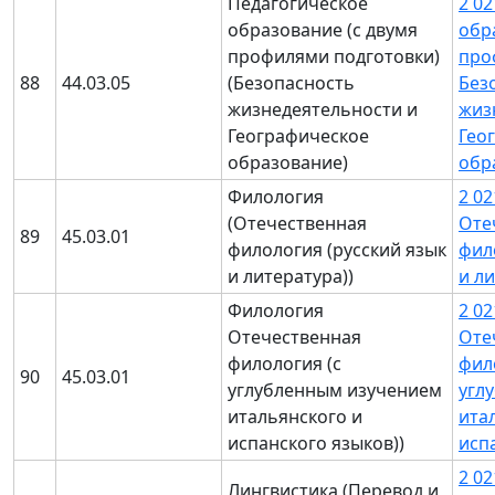
Педагогическое
2 0
образование (с двумя
обр
профилями подготовки)
про
88
44.03.05
(Безопасность
Без
жизнедеятельности и
жиз
Географическое
Гео
образование)
обр
Филология
2 0
(Отечественная
Оте
89
45.03.01
филология (русский язык
фил
и литература))
и л
Филология
2 0
Отечественная
Оте
филология (с
фил
90
45.03.01
углубленным изучением
угл
итальянского и
ита
испанского языков))
исп
2 0
Лингвистика (Перевод и