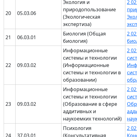
Экология и
2 02
природопользование
при
20
05.03.06
(Экологическая
Эко
экспертиза)
экс
Биология (Общая
2 0
21
06.03.01
биология)
био
Информационные
2 0
системы и технологии
сис
22
09.03.02
(Информационные
Инф
системы и технологии в
сис
образовании)
обр
Информационные
2 0
системы и технологии
сис
23
09.03.02
(Образование в сфере
Обр
аддитивных и
адд
наукоемких технологий)
нау
Психология
2 0
24
37.03.01
(Консультативная
Кон