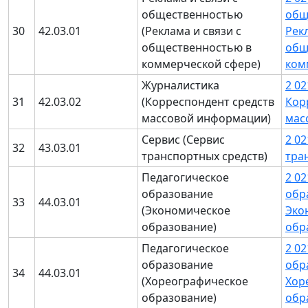
общественностью
общ
30
42.03.01
(Реклама и связи с
Рекл
общественностью в
общ
коммерческой сфере)
ком
Журналистика
2 0
31
42.03.02
(Корреспондент средств
Кор
массовой информации)
мас
Сервис (Сервис
2 0
32
43.03.01
транспортных средств)
тра
Педагогическое
2 0
образование
обр
33
44.03.01
(Экономическое
Эко
образование)
обр
Педагогическое
2 0
образование
обр
34
44.03.01
(Хореографическое
Хор
образование)
обр