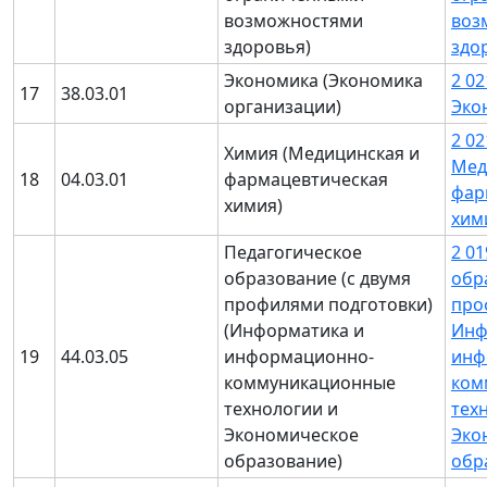
возможностями
воз
здоровья)
здо
Экономика (Экономика
2 0
17
38.03.01
организации)
Эко
2 0
Химия (Медицинская и
Мед
18
04.03.01
фармацевтическая
фар
химия)
хим
Педагогическое
2 0
образование (с двумя
обр
профилями подготовки)
про
(Информатика и
Инф
19
44.03.05
информационно-
инф
коммуникационные
ком
технологии и
тех
Экономическое
Эко
образование)
обр