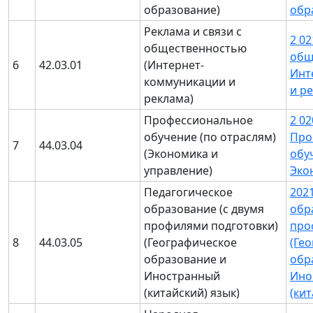
образование)
обр
Реклама и связи с
2 02
общественностью
общ
6
42.03.01
(Интернет-
Инт
коммуникации и
и р
реклама)
Профессиональное
2 02
обучение (по отраслям)
Про
7
44.03.04
(Экономика и
обу
управление)
Эко
Педагогическое
202
образование (с двумя
обр
профилями подготовки)
про
8
44.03.05
(Географическое
(Ге
образование и
обр
Иностранный
Ино
(китайский) язык)
(кит