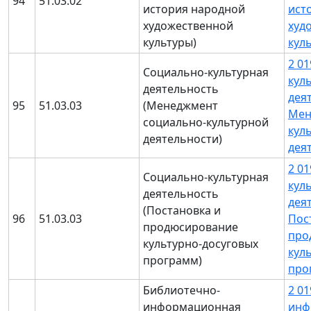
94
51.03.02
история народной
ист
художественной
худ
культуры)
кул
2 0
Социально-культурная
кул
деятельность
дея
95
51.03.03
(Менеджмент
Мен
социально-культурной
кул
деятельности)
дея
2 0
Социально-культурная
кул
деятельность
дея
(Постановка и
96
51.03.03
Пос
продюсирование
про
культурно-досуговых
кул
программ)
про
Библиотечно-
2 0
информационная
инф