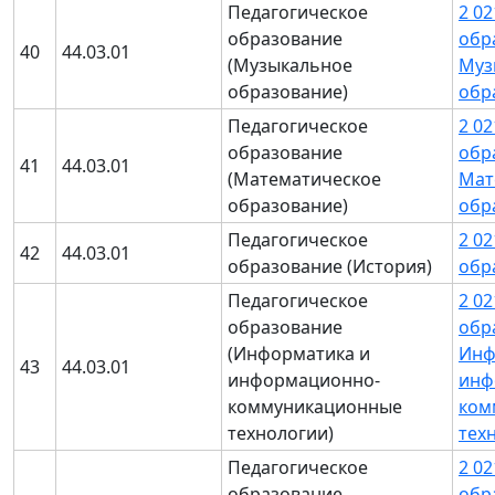
Педагогическое
2 0
образование
обр
40
44.03.01
(Музыкальное
Муз
образование)
обр
Педагогическое
2 0
образование
обр
41
44.03.01
(Математическое
Мат
образование)
обр
Педагогическое
2 0
42
44.03.01
образование (История)
обр
Педагогическое
2 0
образование
обр
(Информатика и
Инф
43
44.03.01
информационно-
инф
коммуникационные
ком
технологии)
тех
Педагогическое
2 0
образование
обр