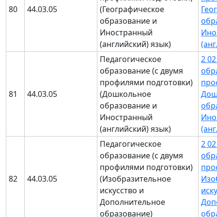
80
44.03.05
(Географическое
Гео
образование и
обр
Иностранный
Ино
(английский) язык)
(ан
Педагогическое
2 0
образование (с двумя
обр
профилями подготовки)
про
81
44.03.05
(Дошкольное
Дош
образование и
обр
Иностранный
Ино
(английский) язык)
(ан
Педагогическое
2 0
образование (с двумя
обр
профилями подготовки)
про
82
44.03.05
(Изобразительное
Изо
искусство и
иск
Дополнительное
Доп
образование)
обр