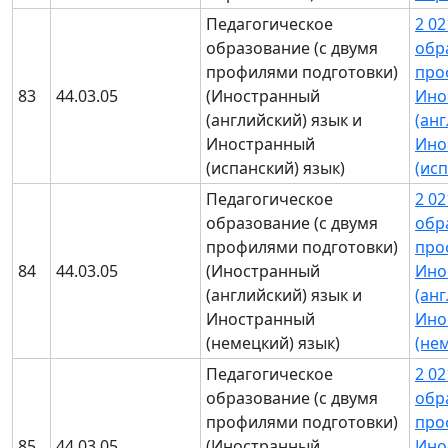
Педагогическое
2 0
образование (с двумя
обр
профилями подготовки)
про
83
44.03.05
(Иностранный
Ино
(английский) язык и
(анг
Иностранный
Ино
(испанский) язык)
(ис
Педагогическое
2 0
образование (с двумя
обр
профилями подготовки)
про
84
44.03.05
(Иностранный
Ино
(английский) язык и
(анг
Иностранный
Ино
(немецкий) язык)
(не
Педагогическое
2 0
образование (с двумя
обр
профилями подготовки)
про
85
44.03.05
(Иностранный
Ино