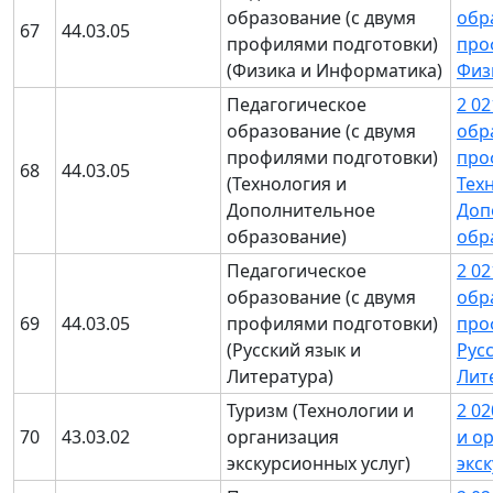
образование (с двумя
обр
67
44.03.05
профилями подготовки)
про
(Физика и Информатика)
Физ
Педагогическое
2 0
образование (с двумя
обр
профилями подготовки)
про
68
44.03.05
(Технология и
Тех
Дополнительное
Доп
образование)
обр
Педагогическое
2 0
образование (с двумя
обр
69
44.03.05
профилями подготовки)
про
(Русский язык и
Рус
Литература)
Лит
Туризм (Технологии и
2 0
70
43.03.02
организация
и о
экскурсионных услуг)
экс