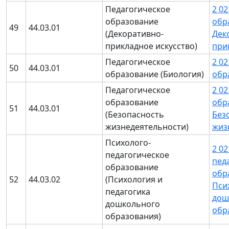
Педагогическое
2 0
образование
обр
49
44.03.01
(Декоративно-
Дек
прикладное искусство)
при
Педагогическое
2 0
50
44.03.01
образование (Биология)
обр
Педагогическое
2 0
образование
обр
51
44.03.01
(Безопасность
Без
жизнедеятельности)
жиз
Психолого-
2 0
педагогическое
пед
образование
обр
52
44.03.02
(Психология и
Пси
педагогика
дош
дошкольного
обр
образования)