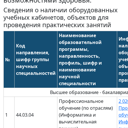
возможностями здоровья:
Сведения о наличии оборудованных
учебных кабинетов, объектов для
проведения практических занятий
Наименование
Инф
образовательной
Код
на
программы,
направления,
обо
направленность,
№
шифр группы
уче
профиль, шифр и
научных
объ
наименование
специальностей
про
научной
пра
специальности
Высшее образование - бакалаври
Профессиональное
2 02
обучение (по отраслям)
Про
1
44.03.04
(Информатика и
обу
вычислительная
Инф