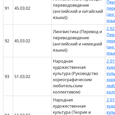
Пер
переводоведение
91
45.03.02
пер
(английский и китайский
(ан
языки))
язы
2 0
Лингвистика (Перевод и
Пер
переводоведение
92
45.03.02
пер
(английский и немецкий
(ан
языки))
язы
Народная
2 0
художественная
худ
культура (Руководство
кул
93
51.03.02
хореографическим
хор
любительским
люб
коллективом)
кол
Народная
2 0
художественная
худ
культура (Теория и
кул