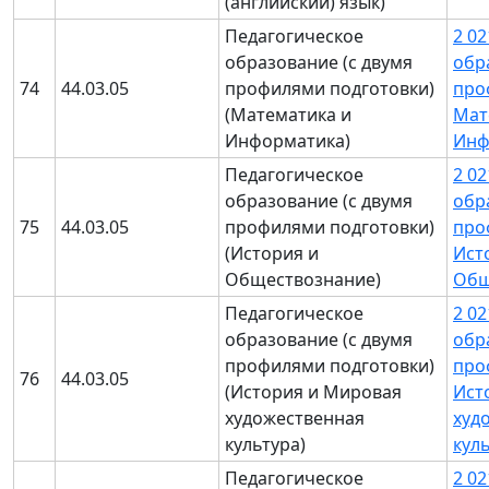
(английский) язык)
Педагогическое
2 0
образование (с двумя
обр
74
44.03.05
профилями подготовки)
про
(Математика и
Мат
Информатика)
Инф
Педагогическое
2 0
образование (с двумя
обр
75
44.03.05
профилями подготовки)
про
(История и
Ист
Обществознание)
Общ
Педагогическое
2 0
образование (с двумя
обр
профилями подготовки)
про
76
44.03.05
(История и Мировая
Ист
художественная
худ
культура)
кул
Педагогическое
2 0