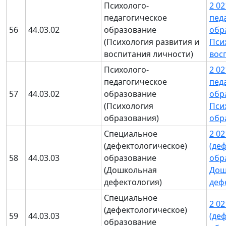
Психолого-
2 0
педагогическое
пед
56
44.03.02
образование
обр
(Психология развития и
Пси
воспитания личности)
вос
Психолого-
2 0
педагогическое
пед
57
44.03.02
образование
обр
(Психология
Пси
образования)
обр
Специальное
2 0
(дефектологическое)
(де
58
44.03.03
образование
обр
(Дошкольная
Дош
дефектология)
деф
Специальное
2 0
(дефектологическое)
59
44.03.03
(де
образование