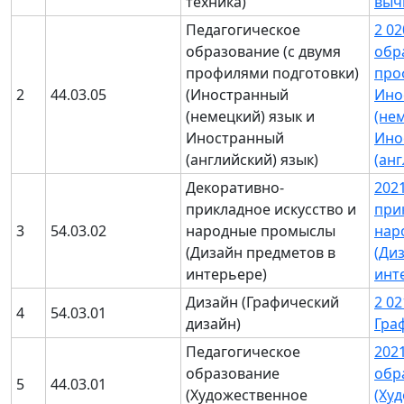
техника)
выч
Педагогическое
2 0
образование (с двумя
обр
профилями подготовки)
про
2
44.03.05
(Иностранный
Ино
(немецкий) язык и
(не
Иностранный
Ино
(английский) язык)
(ан
Декоративно-
202
прикладное искусство и
при
3
54.03.02
народные промыслы
нар
(Дизайн предметов в
(Ди
интерьере)
инт
Дизайн (Графический
2 0
4
54.03.01
дизайн)
Гра
Педагогическое
202
образование
обр
5
44.03.01
(Художественное
(Ху