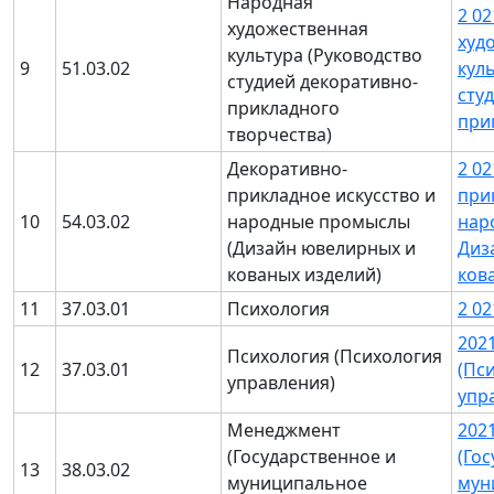
Народная
2 0
художественная
худ
культура (Руководство
9
51.03.02
кул
студией декоративно-
сту
прикладного
при
творчества)
Декоративно-
2 0
прикладное искусство и
при
10
54.03.02
народные промыслы
нар
(Дизайн ювелирных и
Диз
кованых изделий)
ков
11
37.03.01
Психология
2 0
202
Психология (Психология
12
37.03.01
(Пс
управления)
упр
Менеджмент
202
(Государственное и
(Го
13
38.03.02
муниципальное
мун