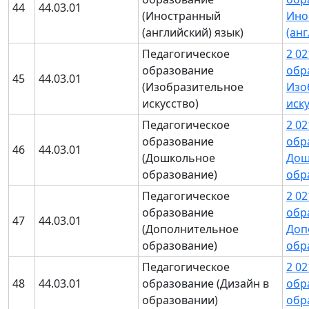
44
44.03.01
(Иностранный
Ино
(английский) язык)
(ан
Педагогическое
2 0
образование
обр
45
44.03.01
(Изобразительное
Изо
искусство)
иск
Педагогическое
2 0
образование
обр
46
44.03.01
(Дошкольное
Дош
образование)
обр
Педагогическое
2 0
образование
обр
47
44.03.01
(Дополнительное
Доп
образование)
обр
Педагогическое
2 0
48
44.03.01
образование (Дизайн в
обр
образовании)
обр