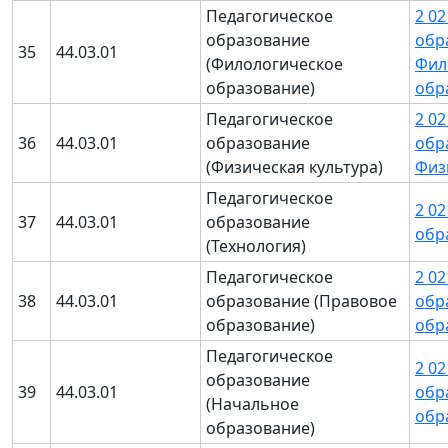
Педагогическое
2 0
образование
обр
35
44.03.01
(Филологическое
Фил
образование)
обр
Педагогическое
2 0
36
44.03.01
образование
обр
(Физическая культура)
Физ
Педагогическое
2 0
37
44.03.01
образование
обр
(Технология)
Педагогическое
2 0
38
44.03.01
образование (Правовое
обр
образование)
обр
Педагогическое
2 0
образование
39
44.03.01
обр
(Начальное
обр
образование)