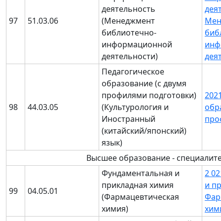
деятельность
дея
97
51.03.06
(Менеджмент
Мен
библиотечно-
биб
информационной
инф
деятельности)
дея
Педагогическое
образование (с двумя
профилями подготовки)
202
98
44.03.05
(Культурология и
обр
Иностранный
про
(китайский/японский)
язык)
Высшее образование - специалит
Фундаментальная и
2 0
прикладная химия
и п
99
04.05.01
(Фармацевтическая
Фар
химия)
хим