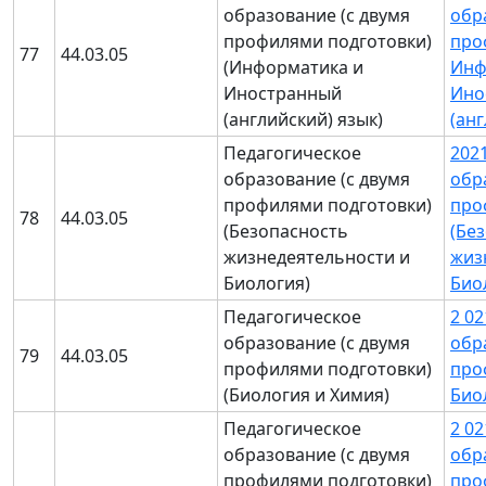
образование (с двумя
обр
профилями подготовки)
про
77
44.03.05
(Информатика и
Инф
Иностранный
Ино
(английский) язык)
(ан
Педагогическое
202
образование (с двумя
обр
профилями подготовки)
про
78
44.03.05
(Безопасность
(Бе
жизнедеятельности и
жиз
Биология)
Био
Педагогическое
2 0
образование (с двумя
обр
79
44.03.05
профилями подготовки)
про
(Биология и Химия)
Био
Педагогическое
2 0
образование (с двумя
обр
профилями подготовки)
про