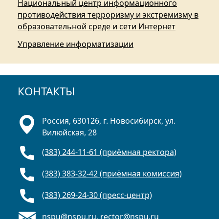
Национальный центр информационного
противодействия терроризму и экстремизму в
образовательной среде и сети Интернет
Управление информатизации
КОНТАКТЫ
Россия, 630126, г. Новосибирск, ул.
Вилюйская, 28
(383) 244-11-61 (приёмная ректора)
(383) 383-32-42 (приёмная комиссия)
(383) 269-24-30 (пресс-центр)
nspu@nspu.ru
,
rector@nspu.ru