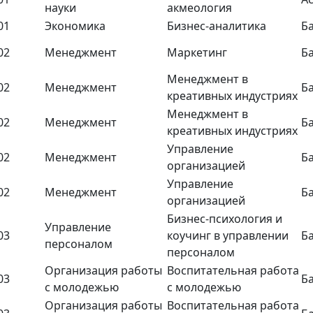
науки
акмеология
01
Экономика
Бизнес-аналитика
Б
02
Менеджмент
Маркетинг
Б
Менеджмент в
02
Менеджмент
Б
креативных индустриях
Менеджмент в
02
Менеджмент
Б
креативных индустриях
Управление
02
Менеджмент
Б
организацией
Управление
02
Менеджмент
Б
организацией
Бизнес-психология и
Управление
03
коучинг в управлении
Б
персоналом
персоналом
Организация работы
Воспитательная работа
03
Б
с молодежью
с молодежью
Организация работы
Воспитательная работа