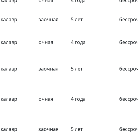
акалавр
очная
4 года
бессро
акалавр
заочная
5 лет
бессро
акалавр
очная
4 года
бессро
акалавр
заочная
5 лет
бессро
акалавр
очная
4 года
бессро
акалавр
заочная
5 лет
бессро