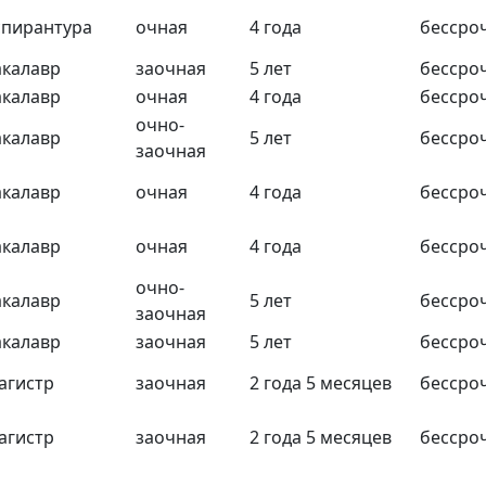
спирантура
очная
4 года
бессро
акалавр
заочная
5 лет
бессро
акалавр
очная
4 года
бессро
очно-
акалавр
5 лет
бессро
заочная
акалавр
очная
4 года
бессро
акалавр
очная
4 года
бессро
очно-
акалавр
5 лет
бессро
заочная
акалавр
заочная
5 лет
бессро
агистр
заочная
2 года 5 месяцев
бессро
агистр
заочная
2 года 5 месяцев
бессро