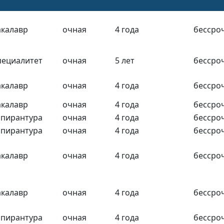
акалавр
очная
4 года
бессро
пециалитет
очная
5 лет
бессро
акалавр
очная
4 года
бессро
акалавр
очная
4 года
бессро
спирантура
очная
4 года
бессро
спирантура
очная
4 года
бессро
акалавр
очная
4 года
бессро
акалавр
очная
4 года
бессро
спирантура
очная
4 года
бессро