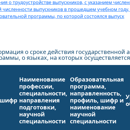
ния о трудоустройстве выпускников, с указанием числе
 численности выпускников в прошедшем учебном году,
овательной программы, по которой состоялся выпуск
рмация о сроке действия государственной 
раммы, о языках, на которых осуществляется
Наименование
Образовательная
профессии,
программа,
специальности,
направленность,
У
,шифр
направления
профиль, шифр и
о
подготовки,
наименование
научной
научной
специальности
специальности