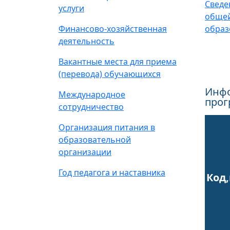
Сведе
услуги
общей
Финансово-хозяйственная
образ
деятельность
Вакантные места для приема
(перевода) обучающихся
Инфо
Международное
прог
сотрудничество
Организация питания в
образовательной
организации
Год педагога и наставника
Код