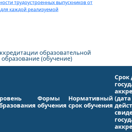
нности трудоустроенных выпускников от
 для каждой реализуемой
аккредитации образовательной
 образование (обучение)
Срок
госу
аккр
ровень
Формы
Нормативный
(дата
бразования
обучения
срок обучения
дейс
свиде
госу
аккр