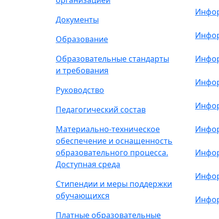
организацией
Инфор
Документы
Инфор
Образование
Образовательные стандарты
Инфор
и требования
Инфор
Руководство
Инфор
Педагогический состав
Материально-техническое
Инфор
обеспечение и оснащенность
образовательного процесса.
Инфор
Доступная среда
Инфор
Стипендии и меры поддержки
обучающихся
Инфор
Платные образовательные