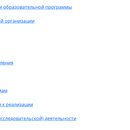
и образовательной программы
й организации
сления
мам
 к реализации
исследовательской) деятельности