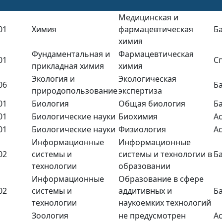
Медицинская и
01
Химия
фармацевтическая
Б
химия
Фундаментальная и
Фармацевтическая
01
С
прикладная химия
химия
Экология и
Экологическая
06
Б
природопользование
экспертиза
01
Биология
Общая биология
Б
01
Биологические науки
Биохимия
А
01
Биологические науки
Физиология
А
Информационные
Информационные
02
системы и
системы и технологии в
Б
технологии
образовании
Информационные
Образование в сфере
02
системы и
аддитивных и
Б
технологии
наукоемких технологий
Зоология
не предусмотрен
А