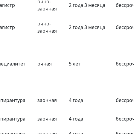
очно-
агистр
2 года 3 месяца
бессро
заочная
очно-
агистр
2 года 3 месяца
бессро
заочная
пециалитет
очная
5 лет
бессро
спирантура
заочная
4 года
бессро
спирантура
заочная
4 года
бессро
спирантура
заочная
4 года
бессро