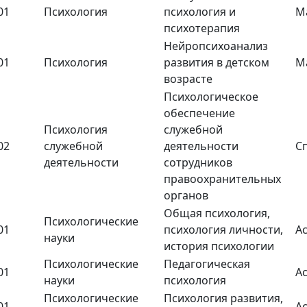
01
Психология
психология и
М
психотерапия
Нейропсихоанализ
01
Психология
развития в детском
М
возрасте
Психологическое
обеспечение
Психология
служебной
02
служебной
деятельности
С
деятельности
сотрудников
правоохранительных
органов
Общая психология,
Психологические
01
психология личности,
А
науки
история психологии
Психологические
Педагогическая
01
А
науки
психология
Психологические
Психология развития,
01
А