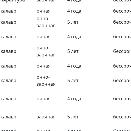
акалавр
очная
4 года
бессро
очно-
акалавр
5 лет
бессро
заочная
акалавр
очная
4 года
бессро
очно-
акалавр
5 лет
бессро
заочная
акалавр
очная
4 года
бессро
очно-
акалавр
5 лет
бессро
заочная
акалавр
очная
4 года
бессро
акалавр
заочная
5 лет
бессро