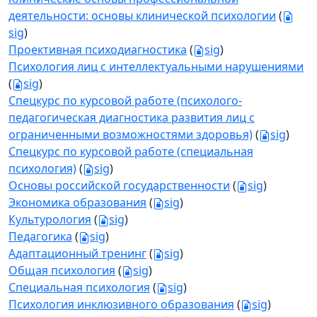
деятельности: основы клинической психологии
(
sig
)
Проективная психодиагностика
(
sig
)
Психология лиц с интеллектуальными нарушениями
(
sig
)
Спецкурс по курсовой работе (психолого-
педагогическая диагностика развития лиц с
ограниченными возможностями здоровья)
(
sig
)
Спецкурс по курсовой работе (специальная
психология)
(
sig
)
Основы российской государственности
(
sig
)
Экономика образования
(
sig
)
Культурология
(
sig
)
Педагогика
(
sig
)
Адаптационный тренинг
(
sig
)
Общая психология
(
sig
)
Специальная психология
(
sig
)
Психология инклюзивного образования
(
sig
)