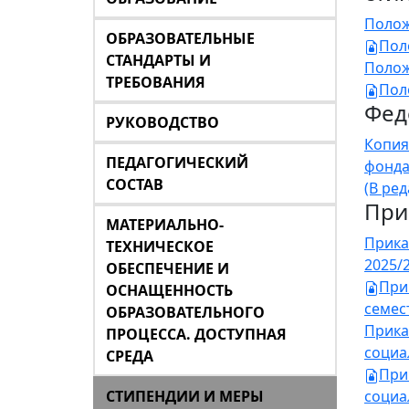
Полож
ОБРАЗОВАТЕЛЬНЫЕ
Пол
СТАНДАРТЫ И
Полож
ТРЕБОВАНИЯ
Пол
Фед
РУКОВОДСТВО
Копия
ПЕДАГОГИЧЕСКИЙ
фонда
СОСТАВ
(В ре
При
МАТЕРИАЛЬНО-
Прика
ТЕХНИЧЕСКОЕ
2025/2
ОБЕСПЕЧЕНИЕ И
При
ОСНАЩЕННОСТЬ
семест
ОБРАЗОВАТЕЛЬНОГО
Прика
ПРОЦЕССА. ДОСТУПНАЯ
социа
СРЕДА
При
СТИПЕНДИИ И МЕРЫ
социа