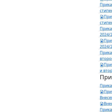
Прика
стипе
При
стипен
Прика
2024/
При
2024/2
Прика
второг
При
и втор
При
Прика
При
Внесе
Вне
Прика