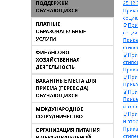
ПОДДЕРЖКИ
25.12.
ОБУЧАЮЩИХСЯ
Прика
социа
ПЛАТНЫЕ
При
ОБРАЗОВАТЕЛЬНЫЕ
социа
УСЛУГИ
Прика
стипе
ФИНАНСОВО-
При
ХОЗЯЙСТВЕННАЯ
стипен
ДЕЯТЕЛЬНОСТЬ
Прика
При
ВАКАНТНЫЕ МЕСТА ДЛЯ
Прика
ПРИЕМА (ПЕРЕВОДА)
При
ОБУЧАЮЩИХСЯ
Прика
второ
МЕЖДУНАРОДНОЕ
При
СОТРУДНИЧЕСТВО
и втор
Прика
ОРГАНИЗАЦИЯ ПИТАНИЯ
стипе
В ОБРАЗОВАТЕЛЬНОЙ