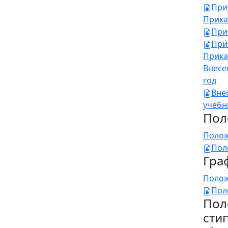
При
Прика
При
При
Прика
Внесе
год
Вне
учебн
Пол
Полож
Пол
Гра
Полож
Пол
Пол
сти