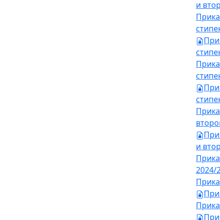
и втор
Прика
стипе
При
стипен
Прика
стипе
При
стипен
Прика
второ
При
и втор
Прика
2024/
Прика
При
Прика
При