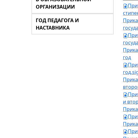
При
ОРГАНИЗАЦИИ
стипен
ГОД ПЕДАГОГА И
Прика
НАСТАВНИКА
госуд
При
госуд
Прика
год
При
год.si
Прика
второ
При
и втор
Прика
При
Прика
При