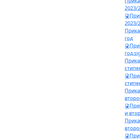
Прика
2023/
При
2023/2
Прика
год
При
год.si
Прика
стипе
При
стипен
Прика
второ
При
и втор
Прика
второ
При