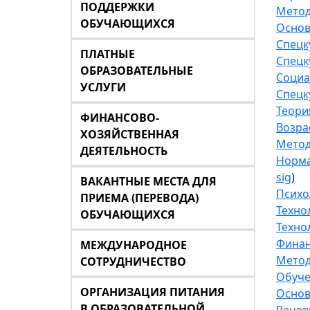
ПОДДЕРЖКИ
Метод
ОБУЧАЮЩИХСЯ
Основ
Спецк
ПЛАТНЫЕ
Спецк
ОБРАЗОВАТЕЛЬНЫЕ
Социа
УСЛУГИ
Спецк
Теори
ФИНАНСОВО-
Возра
ХОЗЯЙСТВЕННАЯ
Метод
ДЕЯТЕЛЬНОСТЬ
Норма
sig
)
ВАКАНТНЫЕ МЕСТА ДЛЯ
Психо
ПРИЕМА (ПЕРЕВОДА)
Техно
ОБУЧАЮЩИХСЯ
Техно
Финан
МЕЖДУНАРОДНОЕ
Метод
СОТРУДНИЧЕСТВО
Обуче
ОРГАНИЗАЦИЯ ПИТАНИЯ
Основ
В ОБРАЗОВАТЕЛЬНОЙ