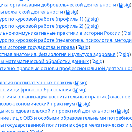
ика организации добровольческой деятельности
(
sig
)
ы вожатской деятельности
(
sig
)
урс по курсовой работе (профиль 1)
(
sig
)
урс по курсовой работе (профиль 2)
(
sig
)
льно-коммуникативные практики в истории России
(
s
урс по курсовой работе (педагогика, психология, методи
я и история государства и права
(
sig
)
стная анатомия, физиология и культура здоровья
(
sig
)
ы математической обработки данных
(
sig
)
тивно-правовые основы профессиональной деятельнос
логия воспитательных практик
(
sig
)
логии цифрового образования
(
sig
)
логия и организация воспитательных практик (классное 
сово-экономический практикум
(
sig
)
ы исследовательской и проектной деятельности
(
sig
)
ние лиц с ОВЗ и особыми образовательными потребно
ы государственной политики в сфере межэтнических 