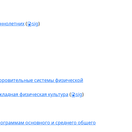
еннолетних
(
sig
)
здоровительные системы физической
икладная физическая культура
(
sig
)
рограммам основного и среднего общего