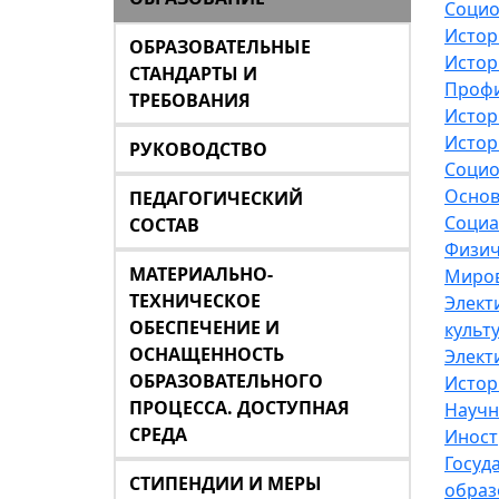
Социо
Истор
ОБРАЗОВАТЕЛЬНЫЕ
Истор
СТАНДАРТЫ И
Профи
ТРЕБОВАНИЯ
Истор
Истор
РУКОВОДСТВО
Социо
Основ
ПЕДАГОГИЧЕСКИЙ
Социа
СОСТАВ
Физич
МАТЕРИАЛЬНО-
Миров
ТЕХНИЧЕСКОЕ
Элект
ОБЕСПЕЧЕНИЕ И
культ
ОСНАЩЕННОСТЬ
Элект
ОБРАЗОВАТЕЛЬНОГО
Истор
ПРОЦЕССА. ДОСТУПНАЯ
Научн
СРЕДА
Иност
Госуд
СТИПЕНДИИ И МЕРЫ
образ