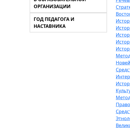
Речев
ОРГАНИЗАЦИИ
Страт
Восто
ГОД ПЕДАГОГА И
Истор
НАСТАВНИКА
Истор
Истори
Истор
Истор
Метод
Новей
Средс
Интер
Истор
Культ
Метод
Право
Средс
Этнол
Велик