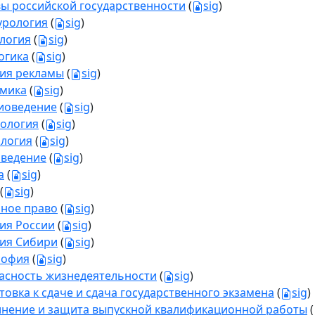
ы российской государственности
(
sig
)
урология
(
sig
)
логия
(
sig
)
огика
(
sig
)
ия рекламы
(
sig
)
мика
(
sig
)
иоведение
(
sig
)
ология
(
sig
)
логия
(
sig
)
ведение
(
sig
)
а
(
sig
)
(
sig
)
ное право
(
sig
)
ия России
(
sig
)
ия Сибири
(
sig
)
софия
(
sig
)
асность жизнедеятельности
(
sig
)
товка к сдаче и сдача государственного экзамена
(
sig
)
нение и защита выпускной квалификационной работы
(