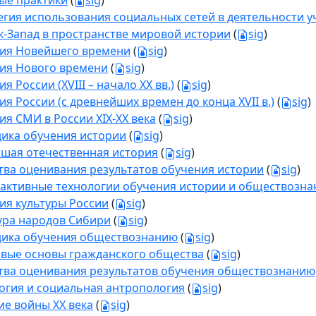
ые практики
(
sig
)
егия использования социальных сетей в деятельности у
к-Запад в пространстве мировой истории
(
sig
)
ия Новейшего времени
(
sig
)
ия Нового времени
(
sig
)
я России (XVIII – начало ХХ вв.)
(
sig
)
ия России (с древнейших времен до конца XVII в.)
(
sig
)
ия СМИ в России XIX-XX века
(
sig
)
ика обучения истории
(
sig
)
шая отечественная история
(
sig
)
тва оценивания результатов обучения истории
(
sig
)
активные технологии обучения истории и обществозн
ия культуры России
(
sig
)
ура народов Сибири
(
sig
)
ика обучения обществознанию
(
sig
)
вые основы гражданского общества
(
sig
)
тва оценивания результатов обучения обществознанию
огия и социальная антропология
(
sig
)
ие войны ХX века
(
sig
)