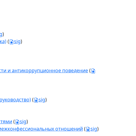
ig
)
ка)
(
sig
)
ти и антикоррупционное поведение
(
руководство)
(
sig
)
стями
(
sig
)
и межконфессиональных отношений
(
sig
)