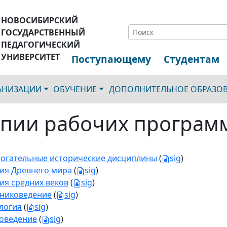
НОВОСИБИРСКИЙ
ГОСУДАРСТВЕННЫЙ
ПЕДАГОГИЧЕСКИЙ
УНИВЕРСИТЕТ
Поступающему
Студентам
ГАНИЗАЦИИ
ОБУЧЕНИЕ
ДОПОЛНИТЕЛЬНОЕ ОБРАЗО
пии рабочих програм
огательные исторические дисциплины
(
sig
)
ия Древнего мира
(
sig
)
ия средних веков
(
sig
)
никоведение
(
sig
)
логия
(
sig
)
оведение
(
sig
)