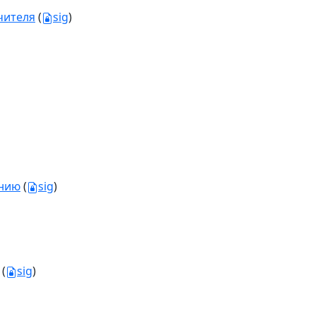
чителя
(
sig
)
анию
(
sig
)
(
sig
)