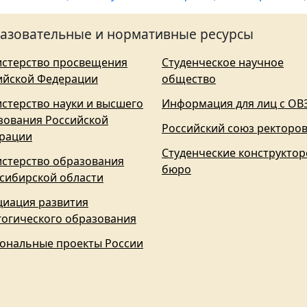
азовательные и нормативные ресурсы
стерство просвещения
Студенческое научное
ийской Федерации
общество
стерство науки и высшего
Информация для лиц с ОВ
зования Российской
Российский союз ректоро
рации
Студенческие конструктор
стерство образования
бюро
сибирской области
циация развития
гогического образования
ональные проекты России