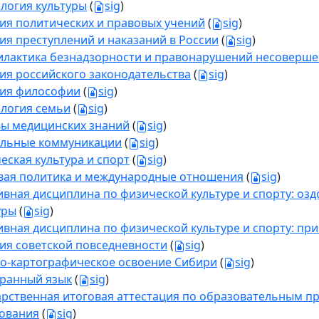
логия культуры
(
sig
)
ия политических и правовых учений
(
sig
)
ия преступлений и наказаний в России
(
sig
)
лактика безнадзорности и правонарушений несоверш
ия российского законодательства
(
sig
)
ия философии
(
sig
)
логия семьи
(
sig
)
ы медицинских знаний
(
sig
)
льные коммуникации
(
sig
)
еская культура и спорт
(
sig
)
ая политика и международные отношения
(
sig
)
ивная дисциплина по физической культуре и спорту: о
уры
(
sig
)
ивная дисциплина по физической культуре и спорту: пр
ия советской повседневности
(
sig
)
о-картографическое освоение Сибири
(
sig
)
ранный язык
(
sig
)
арственная итоговая аттестация по образовательным п
ования
(
sig
)