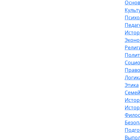
Основ
Культ
Психо
Педаг
Истор
Эконо
Религ
Полит
Социо
Право
Логик
Этика
Семей
Истор
Истор
Фило
Безоп
Подго
Выпол