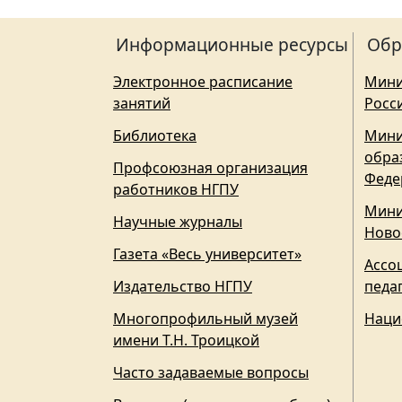
Информационные ресурсы
Обр
Электронное расписание
Мини
занятий
Росс
Библиотека
Мини
обра
Профсоюзная организация
Феде
работников НГПУ
Мини
Научные журналы
Ново
Газета «Весь университет»
Ассо
Издательство НГПУ
педа
Многопрофильный музей
Наци
имени Т.Н. Троицкой
Часто задаваемые вопросы