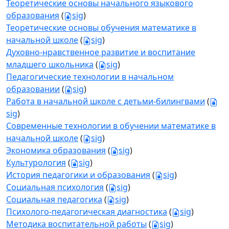
Теоретические основы начального языкового
образования
(
sig
)
Теоретические основы обучения математике в
начальной школе
(
sig
)
Духовно-нравственное развитие и воспитание
младшего школьника
(
sig
)
Педагогические технологии в начальном
образовании
(
sig
)
Работа в начальной школе с детьми-билингвами
(
sig
)
Современные технологии в обучении математике в
начальной школе
(
sig
)
Экономика образования
(
sig
)
Культурология
(
sig
)
История педагогики и образования
(
sig
)
Социальная психология
(
sig
)
Социальная педагогика
(
sig
)
Психолого-педагогическая диагностика
(
sig
)
Методика воспитательной работы
(
sig
)