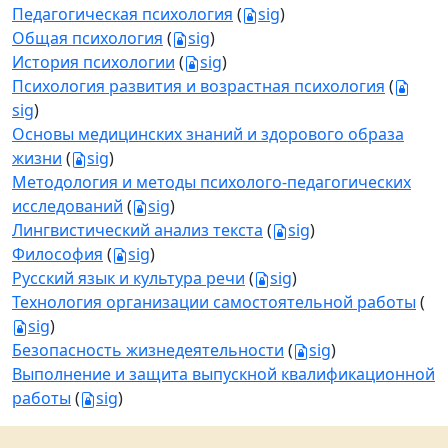
Педагогическая психология
(
sig
)
Общая психология
(
sig
)
История психологии
(
sig
)
Психология развития и возрастная психология
(
sig
)
Основы медицинских знаний и здорового образа
жизни
(
sig
)
Методология и методы психолого-педагогических
исследований
(
sig
)
Лингвистический анализ текста
(
sig
)
Философия
(
sig
)
Русский язык и культура речи
(
sig
)
Технология организации самостоятельной работы
(
sig
)
Безопасность жизнедеятельности
(
sig
)
Выполнение и защита выпускной квалификационной
работы
(
sig
)