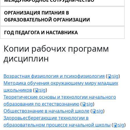
МЕЖДУНАРОДНОЕ СОТРУДНИЧЕСТВО
ОРГАНИЗАЦИЯ ПИТАНИЯ В
ОБРАЗОВАТЕЛЬНОЙ ОРГАНИЗАЦИИ
ГОД ПЕДАГОГА И НАСТАВНИКА
Копии рабочих программ
дисциплин
Возрастная физиология и психофизиология
(
sig
)
Методика обучения окружающему миру младших
школьников
(
sig
)
Теоретические основы и технологии начального
образования по естествознанию
(
sig
)
Обществознание в начальной школе
(
sig
)
Здоровьесберегающие технологии в
образовательном процессе начальной школы
(
sig
)