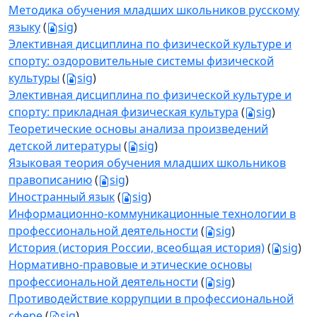
Методика обучения младших школьников русскому
языку
(
sig
)
Элективная дисциплина по физической культуре и
спорту: оздоровительные системы физической
культуры
(
sig
)
Элективная дисциплина по физической культуре и
спорту: прикладная физическая культура
(
sig
)
Теоретические основы анализа произведений
детской литературы
(
sig
)
Языковая теория обучения младших школьников
правописанию
(
sig
)
Иностранный язык
(
sig
)
Информационно-коммуникационные технологии в
профессиональной деятельности
(
sig
)
История (история России, всеобщая история)
(
sig
)
Нормативно-правовые и этические основы
профессиональной деятельности
(
sig
)
Противодействие коррупции в профессиональной
сфере
(
sig
)