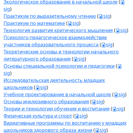
Экологическое образование в начальной школе
(
sig
)
Практикум по выразительному чтению
(
sig
)
Практикум по математике
(
sig
)
Технология развития критического мышления
(
sig
)
Психолого-педагогическое взаимодействие
участников образовательного процесса
(
sig
)
Теоретические основы и технологии начального
литературного образования
(
sig
)
Основы специальной психологии и педагогики
(
sig
)
Исследовательская деятельность младших
школьников
(
sig
)
Учебное проектирование в начальной школе
(
sig
)
Основы инклюзивного образования
(
sig
)
Теории и технологии обучения и воспитания
(
sig
)
Физическая культура и спорт
(
sig
)
Вариативные программы по воспитанию у младших
школьников здорового образа жизни
(
sig
)