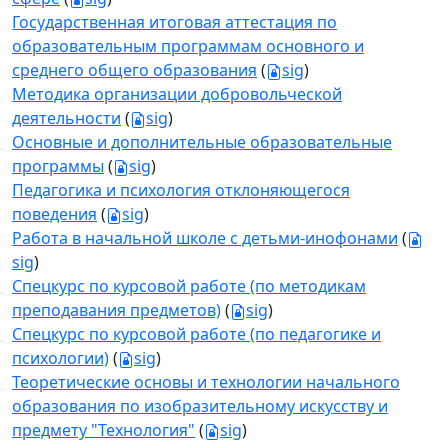
Государственная итоговая аттестация по
образовательным программам основного и
среднего общего образования
(
sig
)
Методика организации добровольческой
деятельности
(
sig
)
Основные и дополнительные образовательные
программы
(
sig
)
Педагогика и психология отклоняющегося
поведения
(
sig
)
Работа в начальной школе с детьми-инофонами
(
sig
)
Спецкурс по курсовой работе (по методикам
преподавания предметов)
(
sig
)
Спецкурс по курсовой работе (по педагогике и
психологии)
(
sig
)
Теоретические основы и технологии начального
образования по изобразительному искусству и
предмету "Технология"
(
sig
)