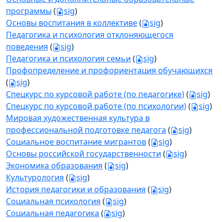
программы
(
sig
)
Основы воспитания в коллективе
(
sig
)
Педагогика и психология отклоняющегося
поведения
(
sig
)
Педагогика и психология семьи
(
sig
)
Профопределение и профориентация обучающихся
(
sig
)
Спецкурс по курсовой работе (по педагогике)
(
sig
)
Спецкурс по курсовой работе (по психологии)
(
sig
)
Мировая художественная культура в
профессиональной подготовке педагога
(
sig
)
Социальное воспитание мигрантов
(
sig
)
Основы российской государственности
(
sig
)
Экономика образования
(
sig
)
Культурология
(
sig
)
История педагогики и образования
(
sig
)
Социальная психология
(
sig
)
Социальная педагогика
(
sig
)