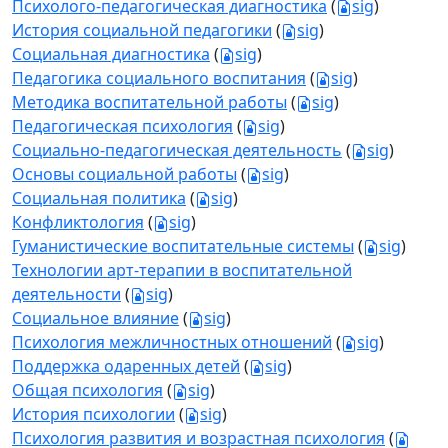
Психолого-педагогическая диагностика
(
sig
)
История социальной педагогики
(
sig
)
Социальная диагностика
(
sig
)
Педагогика социального воспитания
(
sig
)
Методика воспитательной работы
(
sig
)
Педагогическая психология
(
sig
)
Социально-педагогическая деятельность
(
sig
)
Основы социальной работы
(
sig
)
Социальная политика
(
sig
)
Конфликтология
(
sig
)
Гуманистические воспитательные системы
(
sig
)
Технологии арт-терапии в воспитательной
деятельности
(
sig
)
Социальное влияние
(
sig
)
Психология межличностных отношений
(
sig
)
Поддержка одаренных детей
(
sig
)
Общая психология
(
sig
)
История психологии
(
sig
)
Психология развития и возрастная психология
(