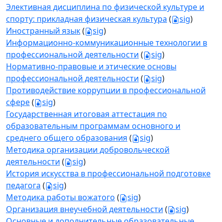
Элективная дисциплина по физической культуре и
спорту: прикладная физическая культура
(
sig
)
Иностранный язык
(
sig
)
Информационно-коммуникационные технологии в
профессиональной деятельности
(
sig
)
Нормативно-правовые и этические основы
профессиональной деятельности
(
sig
)
Противодействие коррупции в профессиональной
сфере
(
sig
)
Государственная итоговая аттестация по
образовательным программам основного и
среднего общего образования
(
sig
)
Методика организации добровольческой
деятельности
(
sig
)
История искусства в профессиональной подготовке
педагога
(
sig
)
Методика работы вожатого
(
sig
)
Организация внеучебной деятельности
(
sig
)
Основные и дополнительные образовательные