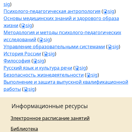
sig
)
Психолого-педагогическая антропология
(
sig
)
Основы медицинских знаний и здорового образа
жизни
(
sig
)
Методология и методы психолого-педагогических
исследований
(
sig
)
Управление образовательными системами
(
sig
)
История России
(
sig
)
Философия
(
sig
)
Русский язык и культура речи
(
sig
)
Безопасность жизнедеятельности
(
sig
)
Выполнение и защита выпускной квалификационной
работы
(
sig
)
Информационные ресурсы
Электронное расписание занятий
Библиотека