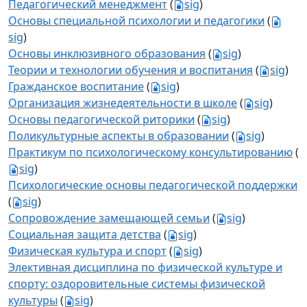
Педагогический менеджмент
(
sig
)
Основы специальной психологии и педагогики
(
sig
)
Основы инклюзивного образования
(
sig
)
Теории и технологии обучения и воспитания
(
sig
)
Гражданское воспитание
(
sig
)
Организация жизнедеятельности в школе
(
sig
)
Основы педагогической риторики
(
sig
)
Поликультурные аспекты в образовании
(
sig
)
Практикум по психологическому консультированию
(
sig
)
Психологические основы педагогической поддержки
(
sig
)
Сопровождение замещающей семьи
(
sig
)
Социальная защита детства
(
sig
)
Физическая культура и спорт
(
sig
)
Элективная дисциплина по физической культуре и
спорту: оздоровительные системы физической
культуры
(
sig
)