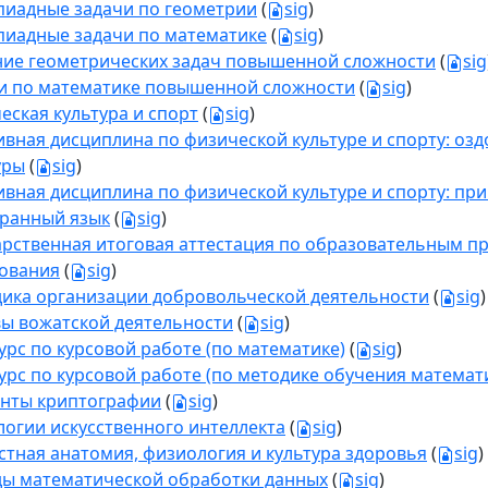
иадные задачи по геометрии
(
sig
)
иадные задачи по математике
(
sig
)
ие геометрических задач повышенной сложности
(
sig
и по математике повышенной сложности
(
sig
)
еская культура и спорт
(
sig
)
ивная дисциплина по физической культуре и спорту: о
уры
(
sig
)
ивная дисциплина по физической культуре и спорту: пр
ранный язык
(
sig
)
арственная итоговая аттестация по образовательным п
ования
(
sig
)
ика организации добровольческой деятельности
(
sig
)
ы вожатской деятельности
(
sig
)
урс по курсовой работе (по математике)
(
sig
)
урс по курсовой работе (по методике обучения математ
нты криптографии
(
sig
)
логии искусственного интеллекта
(
sig
)
стная анатомия, физиология и культура здоровья
(
sig
)
ы математической обработки данных
(
sig
)