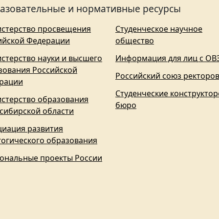
азовательные и нормативные ресурсы
стерство просвещения
Студенческое научное
ийской Федерации
общество
стерство науки и высшего
Информация для лиц с ОВ
зования Российской
Российский союз ректоро
рации
Студенческие конструктор
стерство образования
бюро
сибирской области
циация развития
гогического образования
ональные проекты России