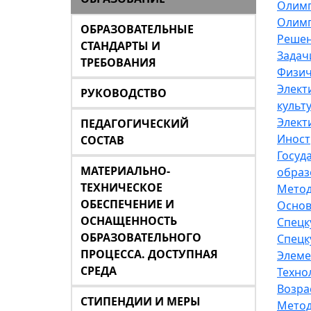
Олимп
Олимп
ОБРАЗОВАТЕЛЬНЫЕ
Решен
СТАНДАРТЫ И
Задач
ТРЕБОВАНИЯ
Физич
Элект
РУКОВОДСТВО
культ
Элект
ПЕДАГОГИЧЕСКИЙ
Иност
СОСТАВ
Госуд
МАТЕРИАЛЬНО-
образ
ТЕХНИЧЕСКОЕ
Метод
ОБЕСПЕЧЕНИЕ И
Основ
ОСНАЩЕННОСТЬ
Спецк
ОБРАЗОВАТЕЛЬНОГО
Спецк
ПРОЦЕССА. ДОСТУПНАЯ
Элеме
СРЕДА
Техно
Возра
СТИПЕНДИИ И МЕРЫ
Метод