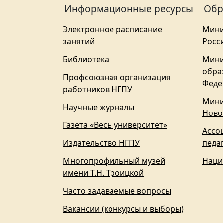
Информационные ресурсы
Обр
Электронное расписание
Мини
занятий
Росс
Библиотека
Мини
обра
Профсоюзная организация
Феде
работников НГПУ
Мини
Научные журналы
Ново
Газета «Весь университет»
Ассо
Издательство НГПУ
педа
Многопрофильный музей
Наци
имени Т.Н. Троицкой
Часто задаваемые вопросы
Вакансии (конкурсы и выборы)