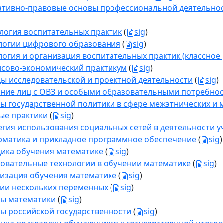
тивно-правовые основы профессиональной деятельнос
логия воспитательных практик
(
sig
)
логии цифрового образования
(
sig
)
логия и организация воспитательных практик (классное 
сово-экономический практикум
(
sig
)
ы исследовательской и проектной деятельности
(
sig
)
ние лиц с ОВЗ и особыми образовательными потребно
ы государственной политики в сфере межэтнических 
ые практики
(
sig
)
егия использования социальных сетей в деятельности у
матика и прикладное программное обеспечение
(
sig
)
ика обучения математике
(
sig
)
овательные технологии в обучении математике
(
sig
)
изация обучения математике
(
sig
)
ии нескольких переменных
(
sig
)
ы математики
(
sig
)
ы российской государственности
(
sig
)