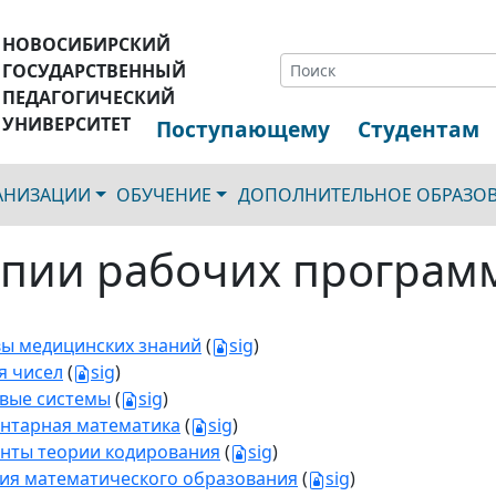
НОВОСИБИРСКИЙ
ГОСУДАРСТВЕННЫЙ
ПЕДАГОГИЧЕСКИЙ
УНИВЕРСИТЕТ
Поступающему
Студентам
ГАНИЗАЦИИ
ОБУЧЕНИЕ
ДОПОЛНИТЕЛЬНОЕ ОБРАЗО
пии рабочих програм
ы медицинских знаний
(
sig
)
я чисел
(
sig
)
вые системы
(
sig
)
нтарная математика
(
sig
)
нты теории кодирования
(
sig
)
ия математического образования
(
sig
)