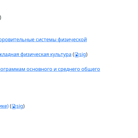
)
здоровительные системы физической
икладная физическая культура
(
sig
)
рограммам основного и среднего общего
ике)
(
sig
)