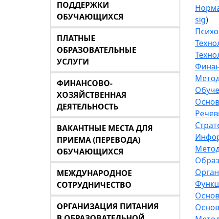
ПОДДЕРЖКИ
Норма
ОБУЧАЮЩИХСЯ
sig
)
Психо
ПЛАТНЫЕ
Техно
ОБРАЗОВАТЕЛЬНЫЕ
Техно
УСЛУГИ
Финан
Метод
ФИНАНСОВО-
Обуче
ХОЗЯЙСТВЕННАЯ
Основ
ДЕЯТЕЛЬНОСТЬ
Речев
Страт
ВАКАНТНЫЕ МЕСТА ДЛЯ
Инфор
ПРИЕМА (ПЕРЕВОДА)
Метод
ОБУЧАЮЩИХСЯ
Образ
Орган
МЕЖДУНАРОДНОЕ
Функц
СОТРУДНИЧЕСТВО
Основ
ОРГАНИЗАЦИЯ ПИТАНИЯ
Основ
В ОБРАЗОВАТЕЛЬНОЙ