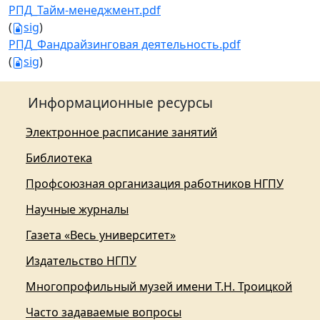
РПД_Тайм-менеджмент.pdf
(
sig
)
РПД_Фандрайзинговая деятельность.pdf
(
sig
)
Информационные ресурсы
Электронное расписание занятий
Библиотека
Профсоюзная организация работников НГПУ
Научные журналы
Газета «Весь университет»
Издательство НГПУ
Многопрофильный музей имени Т.Н. Троицкой
Часто задаваемые вопросы