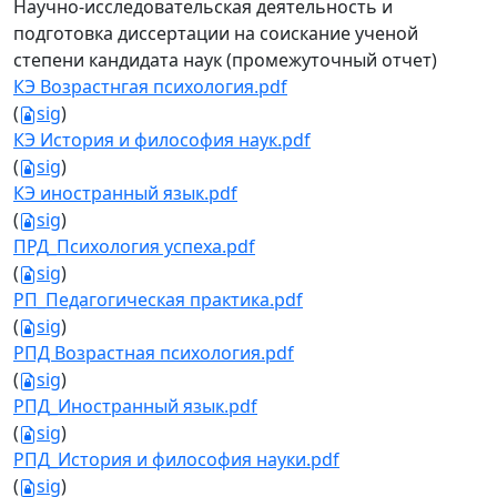
Научно-исследовательская деятельность и
подготовка диссертации на соискание ученой
степени кандидата наук (промежуточный отчет)
КЭ Возрастнгая психология.pdf
(
sig
)
КЭ История и философия наук.pdf
(
sig
)
КЭ иностранный язык.pdf
(
sig
)
ПРД_Психология успеха.pdf
(
sig
)
РП_Педагогическая практика.pdf
(
sig
)
РПД Возрастная психология.pdf
(
sig
)
РПД_Иностранный язык.pdf
(
sig
)
РПД_История и философия науки.pdf
(
sig
)