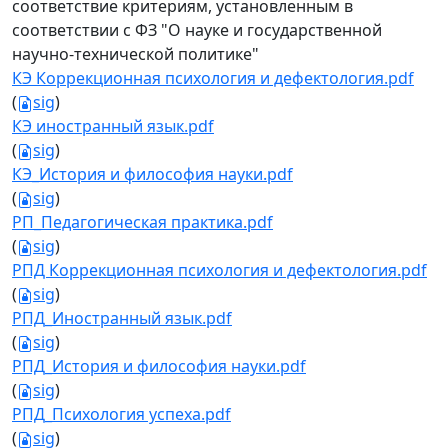
соответствие критериям, установленным в
соответствии с ФЗ "О науке и государственной
научно-технической политике"
КЭ Коррекционная психология и дефектология.pdf
(
sig
)
КЭ иностранный язык.pdf
(
sig
)
КЭ_История и философия науки.pdf
(
sig
)
РП_Педагогическая практика.pdf
(
sig
)
РПД Коррекционная психология и дефектология.pdf
(
sig
)
РПД_Иностранный язык.pdf
(
sig
)
РПД_История и философия науки.pdf
(
sig
)
РПД_Психология успеха.pdf
(
sig
)