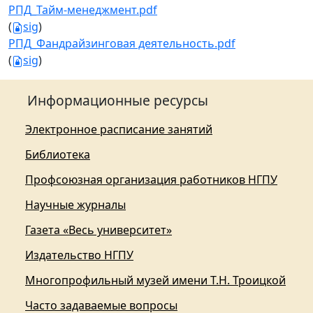
РПД_Тайм-менеджмент.pdf
(
sig
)
РПД_Фандрайзинговая деятельность.pdf
(
sig
)
Информационные ресурсы
Электронное расписание занятий
Библиотека
Профсоюзная организация работников НГПУ
Научные журналы
Газета «Весь университет»
Издательство НГПУ
Многопрофильный музей имени Т.Н. Троицкой
Часто задаваемые вопросы