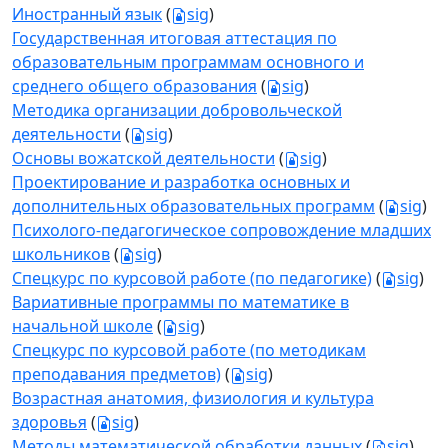
Иностранный язык
(
sig
)
Государственная итоговая аттестация по
образовательным программам основного и
среднего общего образования
(
sig
)
Методика организации добровольческой
деятельности
(
sig
)
Основы вожатской деятельности
(
sig
)
Проектирование и разработка основных и
дополнительных образовательных программ
(
sig
)
Психолого-педагогическое сопровождение младших
школьников
(
sig
)
Спецкурс по курсовой работе (по педагогике)
(
sig
)
Вариативные программы по математике в
начальной школе
(
sig
)
Спецкурс по курсовой работе (по методикам
преподавания предметов)
(
sig
)
Возрастная анатомия, физиология и культура
здоровья
(
sig
)
Методы математической обработки данных
(
sig
)