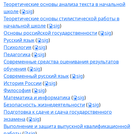
Теоретические основы анализа текста в начальной
школе
(
sig
)
Теоретические основы стилистической работы в
начальной школе
(
sig
)
Основы российской государственности
(
sig
)
Русский язык
(
sig
)
Психология
(
sig
)
Педагогика
(
sig
)
Современные средства оценивания результатов
обучения
(
sig
)
Современный русский язык
(
sig
)
История России
(
sig
)
Философия
(
sig
)
Математика и информатика
(
sig
)
Безопасность жизнедеятельности
(
sig
)
Подготовка к сдаче и сдача государственного
экзамена
(
sig
)
Выполнение и защита выпускной квалификационной
работы
(
sig
)