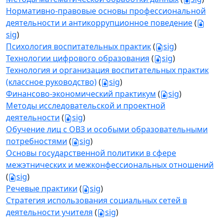
Нормативно-правовые основы профессиональной
деятельности и антикоррупционное поведение
(
sig
)
Психология воспитательных практик
(
sig
)
Технологии цифрового образования
(
sig
)
Технология и организация воспитательных практик
(классное руководство)
(
sig
)
Финансово-экономический практикум
(
sig
)
Методы исследовательской и проектной
деятельности
(
sig
)
Обучение лиц с ОВЗ и особыми образовательными
потребностями
(
sig
)
Основы государственной политики в сфере
межэтнических и межконфессиональных отношений
(
sig
)
Речевые практики
(
sig
)
Стратегия использования социальных сетей в
деятельности учителя
(
sig
)