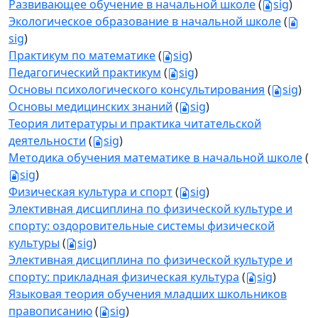
Развивающее обучение в начальной школе
(
sig
)
Экологическое образование в начальной школе
(
sig
)
Практикум по математике
(
sig
)
Педагогический практикум
(
sig
)
Основы психологического консультирования
(
sig
)
Основы медицинских знаний
(
sig
)
Теория литературы и практика читательской
деятельности
(
sig
)
Методика обучения математике в начальной школе
(
sig
)
Физическая культура и спорт
(
sig
)
Элективная дисциплина по физической культуре и
спорту: оздоровительные системы физической
культуры
(
sig
)
Элективная дисциплина по физической культуре и
спорту: прикладная физическая культура
(
sig
)
Языковая теория обучения младших школьников
правописанию
(
sig
)