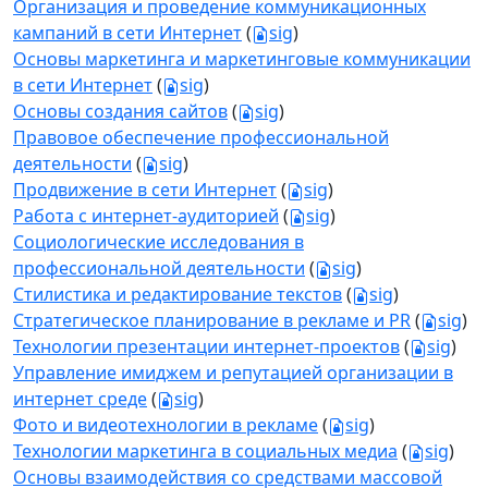
Организация и проведение коммуникационных
кампаний в сети Интернет
(
sig
)
Основы маркетинга и маркетинговые коммуникации
в сети Интернет
(
sig
)
Основы создания сайтов
(
sig
)
Правовое обеспечение профессиональной
деятельности
(
sig
)
Продвижение в сети Интернет
(
sig
)
Работа с интернет-аудиторией
(
sig
)
Социологические исследования в
профессиональной деятельности
(
sig
)
Стилистика и редактирование текстов
(
sig
)
Стратегическое планирование в рекламе и PR
(
sig
)
Технологии презентации интернет-проектов
(
sig
)
Управление имиджем и репутацией организации в
интернет среде
(
sig
)
Фото и видеотехнологии в рекламе
(
sig
)
Технологии маркетинга в социальных медиа
(
sig
)
Основы взаимодействия со средствами массовой