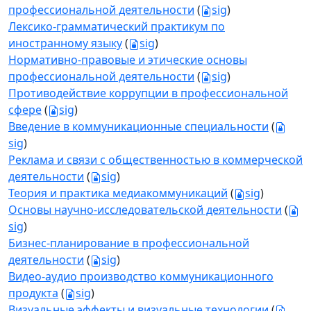
профессиональной деятельности
(
sig
)
Лексико-грамматический практикум по
иностранному языку
(
sig
)
Нормативно-правовые и этические основы
профессиональной деятельности
(
sig
)
Противодействие коррупции в профессиональной
сфере
(
sig
)
Введение в коммуникационные специальности
(
sig
)
Реклама и связи с общественностью в коммерческой
деятельности
(
sig
)
Теория и практика медиакоммуникаций
(
sig
)
Основы научно-исследовательской деятельности
(
sig
)
Бизнес-планирование в профессиональной
деятельности
(
sig
)
Видео-аудио производство коммуникационного
продукта
(
sig
)
Визуальные эффекты и визуальные технологии
(