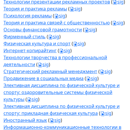
Технологии презентации рекламных проектов
(
sig
)
Теория и практика рекламы
(
sig
)
Психология рекламы
(
sig
)
Теория и практика связей с общественностью
(
sig
)
Основы финансовой грамотности
(
sig
)
Фирменный стиль
(
sig
)
Физическая культура и спорт
(
sig
)
Интернет-копирайтинг
(
sig
)
Технологии творчества в профессиональной
деятельности
(
sig
)
Стратегический рекламный менеджмент
(
sig
)
Продвижение в социальных медиа
(
sig
)
Элективная дисциплина по физической культуре и
спорту: оздоровительные системы физической
культуры
(
sig
)
Элективная дисциплина по физической культуре и
спорту: прикладная физическая культура
(
sig
)
Иностранный язык
(
sig
)
Информационно-коммуникационные технологии в