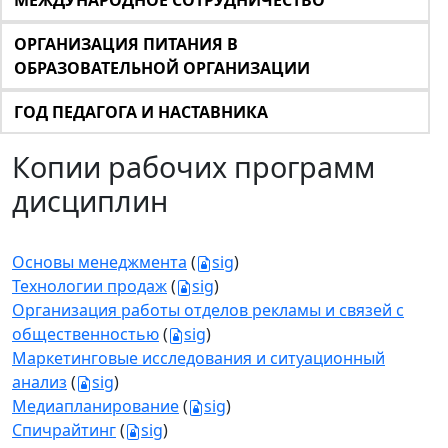
МЕЖДУНАРОДНОЕ СОТРУДНИЧЕСТВО
ОРГАНИЗАЦИЯ ПИТАНИЯ В
ОБРАЗОВАТЕЛЬНОЙ ОРГАНИЗАЦИИ
ГОД ПЕДАГОГА И НАСТАВНИКА
Копии рабочих программ
дисциплин
Основы менеджмента
(
sig
)
Технологии продаж
(
sig
)
Организация работы отделов рекламы и связей с
общественностью
(
sig
)
Маркетинговые исследования и ситуационный
анализ
(
sig
)
Медиапланирование
(
sig
)
Спичрайтинг
(
sig
)