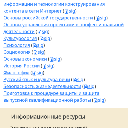
информации и технологии конструирования
контента в сети Интернет
(
sig
)
Основы российской государственности
(
sig
)
Основы управления проектами в профессиональной
деятельности
(
sig
)
Культурология
(
sig
)
Психология
(
sig
)
Социология
(
sig
)
Основы экономики
(
sig
)
История России
(
sig
)
Философия
(
sig
)
Русский язык и культура речи
(
sig
)
Безопасность жизнедеятельности
(
sig
)
Подготовка к процедуре защиты и защита
выпускной квалификационной работы
(
sig
)
Информационные ресурсы