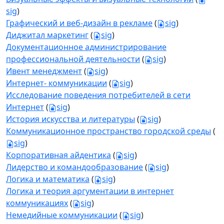
sig
)
Графический и веб-дизайн в рекламе
(
sig
)
Диджитал маркетинг
(
sig
)
Документационное администрирование
профессиональной деятельности
(
sig
)
Ивент менеджмент
(
sig
)
Интернет- коммуникации
(
sig
)
Исследование поведения потребителей в сети
Интернет
(
sig
)
История искусства и литературы
(
sig
)
Коммуникационное пространство городской среды
(
sig
)
Корпоративная айдентика
(
sig
)
Лидерство и командообразование
(
sig
)
Логика и математика
(
sig
)
Логика и теория аргументации в интернет
коммуникациях
(
sig
)
Немедийные коммуникации
(
sig
)