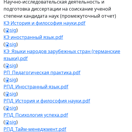
Научно-исследовательская деятельность и
подготовка диссертации на соискание ученой
степени кандидата наук (промежуточный отчет)
КЭ История и философия науки.pdf
(
sig
)
КЭ иностранный язык.pdf
(
sig
)
КЭ_Языки народов зарубежных стран (германские
языки).pdf
(
sig
)
РП_Педагогическая практика.pdf
(
sig
)
РПД_Иностранный язык.pdf
(
sig
)
РПД_История и философия науки.pdf
(
sig
)
РПД_Психология успеха.pdf
(
sig
)
РПД_Тайм-менеджмент.pdf