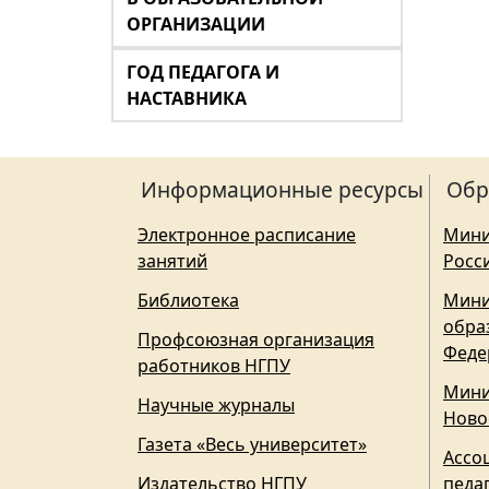
ОРГАНИЗАЦИИ
ГОД ПЕДАГОГА И
НАСТАВНИКА
Информационные ресурсы
Обр
Электронное расписание
Мини
занятий
Росс
Библиотека
Мини
обра
Профсоюзная организация
Феде
работников НГПУ
Мини
Научные журналы
Ново
Газета «Весь университет»
Ассо
Издательство НГПУ
педа