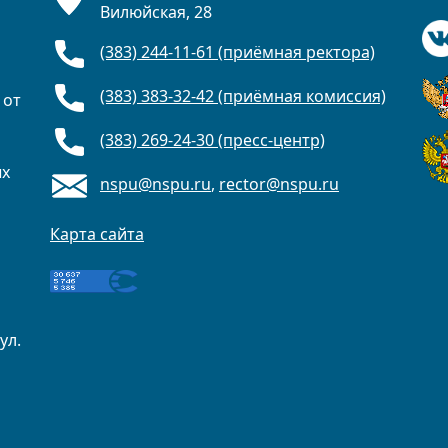
Вилюйская, 28
(383) 244-11-61 (приёмная ректора)
(383) 383-32-42 (приёмная комиссия)
 от
(383) 269-24-30 (пресс-центр)
ых
nspu@nspu.ru
,
rector@nspu.ru
Карта сайта
ул.