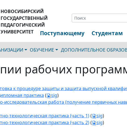
НОВОСИБИРСКИЙ
ГОСУДАРСТВЕННЫЙ
ПЕДАГОГИЧЕСКИЙ
УНИВЕРСИТЕТ
Поступающему
Студентам
ГАНИЗАЦИИ
ОБУЧЕНИЕ
ДОПОЛНИТЕЛЬНОЕ ОБРАЗО
пии рабочих програм
товка к процедуре защиты и защита выпускной квалиф
ипломная практика
(
sig
)
о-исследовательская работа (получение первичных нав
тно-технологическая практика (часть 1)
(
sig
)
тно-технологическая практика (часть 2)
(
sig
)