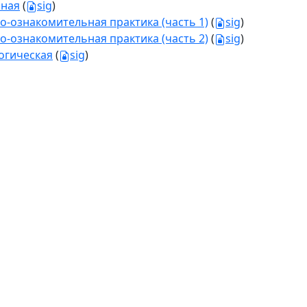
ная
(
sig
)
о-ознакомительная практика (часть 1)
(
sig
)
о-ознакомительная практика (часть 2)
(
sig
)
огическая
(
sig
)