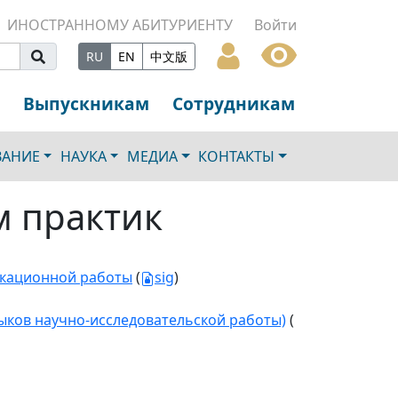
ИНОСТРАННОМУ АБИТУРИЕНТУ
Войти
RU
EN
中文版
Выпускникам
Сотрудникам
ВАНИЕ
НАУКА
МЕДИА
КОНТАКТЫ
м практик
икационной работы
(
sig
)
ыков научно-исследовательской работы)
(