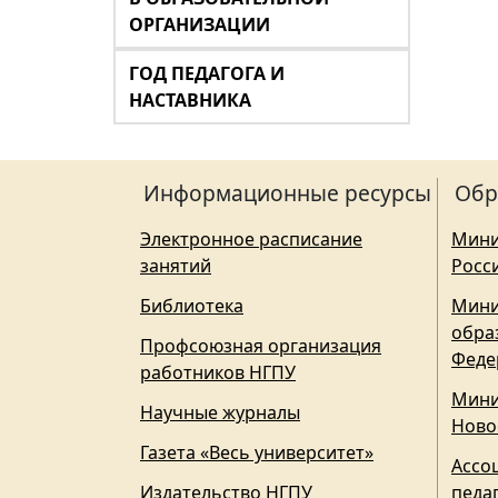
ОРГАНИЗАЦИИ
ГОД ПЕДАГОГА И
НАСТАВНИКА
Информационные ресурсы
Обр
Электронное расписание
Мини
занятий
Росс
Библиотека
Мини
обра
Профсоюзная организация
Феде
работников НГПУ
Мини
Научные журналы
Ново
Газета «Весь университет»
Ассо
Издательство НГПУ
педа