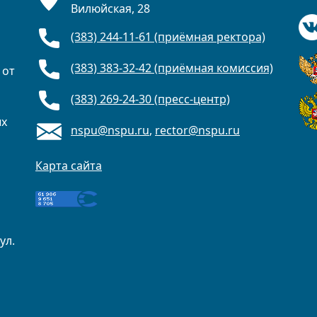
Вилюйская, 28
(383) 244-11-61 (приёмная ректора)
(383) 383-32-42 (приёмная комиссия)
 от
(383) 269-24-30 (пресс-центр)
ых
nspu@nspu.ru
,
rector@nspu.ru
Карта сайта
ул.