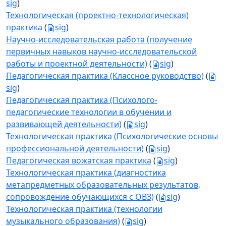
sig
)
Технологическая (проектно-технологическая)
практика
(
sig
)
Научно-исследовательская работа (получение
первичных навыков научно-исследовательской
работы и проектной деятельности)
(
sig
)
Педагогическая практика (Классное руководство)
(
sig
)
Педагогическая практика (Психолого-
педагогические технологии в обучении и
развивающей деятельности)
(
sig
)
Технологическая практика (Психологические основы
профессиональной деятельности)
(
sig
)
Педагогическая вожатская практика
(
sig
)
Технологическая практика (диагностика
метапредметных образовательных результатов,
сопровождение обучающихся с ОВЗ)
(
sig
)
Технологическая практика (технологии
музыкального образования)
(
sig
)