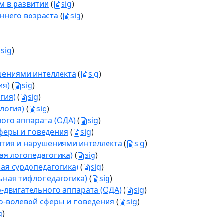
м в развитии
(
sig
)
ннего возраста
(
sig
)
sig
)
ушениями интеллекта
(
sig
)
ия)
(
sig
)
гия)
(
sig
)
логия)
(
sig
)
ого аппарата (ОДА)
(
sig
)
феры и поведения
(
sig
)
ития и нарушениями интеллекта
(
sig
)
ая логопедагогика)
(
sig
)
ая сурдопедагогика)
(
sig
)
ьная тифлопедагогика)
(
sig
)
-двигательного аппарата (ОДА)
(
sig
)
о-волевой сферы и поведения
(
sig
)
g
)