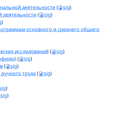
нальной деятельности
(
sig
)
й деятельности
(
sig
)
g
)
рограммам основного и среднего общего
еских исследований
(
sig
)
офилю)
(
sig
)
ов
(
sig
)
 ручного труда
(
sig
)
sig
)
sig
)