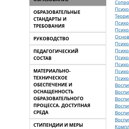
Сопро
Психо
ОБРАЗОВАТЕЛЬНЫЕ
Теори
СТАНДАРТЫ И
Психо
ТРЕБОВАНИЯ
Психо
Основ
РУКОВОДСТВО
Психо
Психо
ПЕДАГОГИЧЕСКИЙ
Психо
СОСТАВ
Психо
МАТЕРИАЛЬНО-
Психо
ТЕХНИЧЕСКОЕ
Психо
ОБЕСПЕЧЕНИЕ И
Воспи
ОСНАЩЕННОСТЬ
Воспи
ОБРАЗОВАТЕЛЬНОГО
Воспи
ПРОЦЕССА. ДОСТУПНАЯ
Воспи
СРЕДА
Воспи
Воспи
СТИПЕНДИИ И МЕРЫ
Компл