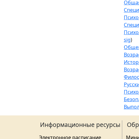
Общая
Специ
Психо
Специ
Психо
sig
)
Общем
Возра
Истор
Возра
Фило
Русск
Психо
Безоп
Выпол
Информационные ресурсы
Обр
Электронное расписание
Мини