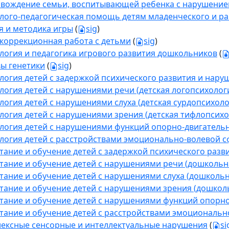
вождение семьи, воспитывающей ребенка с нарушение
лого-педагогическая помощь детям младенческого и ра
я и методика игры
(
sig
)
коррекционная работа с детьми
(
sig
)
логия и педагогика игрового развития дошкольников
(
ы генетики
(
sig
)
логия детей с задержкой психического развития и нар
логия детей с нарушениями речи (детская логопсихолог
логия детей с нарушениями слуха (детская сурдопсихоло
логия детей с нарушениями зрения (детская тифлопсихо
логия детей с нарушениями функций опорно-двигательн
логия детей с расстройствами эмоционально-волевой с
тание и обучение детей с задержкой психического разв
тание и обучение детей с нарушениями речи (дошкольн
тание и обучение детей с нарушениями слуха (дошкольн
тание и обучение детей с нарушениями зрения (дошкол
тание и обучение детей с нарушениями функций опорно
тание и обучение детей с расстройствами эмоциональн
ексные сенсорные и интеллектуальные нарушения
(
si