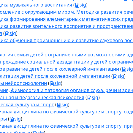
ика музыкального воспитания
(
sig
)
омление с окружающим миром. Методика развития реч
ика формирования элементарных математических пред
ика развития зрительного восприятия и пространствен
я
(
sig
)
ика обучения произношению и развитию слухового восп
логия семьи детей с ограниченными возможностями зд
преждение социальной дезадаптации у детей с ограни
ое развитие детей после кохлеарной имплантации
(
sig
литация детей после кохлеарной имплантации
(
sig
)
ы нейропсихологии
(
sig
)
мия, физиология и патология органов слуха, речи и зре
льная и педагогическая психология
(
sig
)
еская культура и спорт
(
sig
)
ивная дисциплина по физической культуре и спорту: о
уры
(
sig
)
ивная дисциплина по физической культуре и спорту: пр