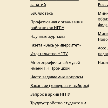
занятий
Росс
Библиотека
Мини
обра
Профсоюзная организация
Феде
работников НГПУ
Мини
Научные журналы
Ново
Газета «Весь университет»
Ассо
Издательство НГПУ
педа
Многопрофильный музей
Наци
имени Т.Н. Троицкой
Часто задаваемые вопросы
Вакансии (конкурсы и выборы)
Запрос в архив НГПУ
Трудоустройство студентов и