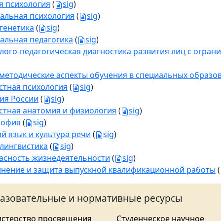
 психология
(
sig
)
альная психология
(
sig
)
генетика
(
sig
)
альная педагогика
(
sig
)
лого-педагогическая диагностика развития лиц с огра
етодические аспекты обучения в специальных образо
стная психология
(
sig
)
ия России
(
sig
)
стная анатомия и физиология
(
sig
)
софия
(
sig
)
ий язык и культура речи
(
sig
)
лингвистика
(
sig
)
асность жизнедеятельности
(
sig
)
нение и защита выпускной квалификационной работы
(
азовательные и нормативные ресурсы
стерство просвещения
Студенческое научное