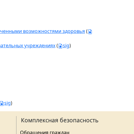
ниченными возможностями здоровья
(
вательных учреждениях
(
sig
)
sig
)
Комплексная безопасность
Обращения граждан