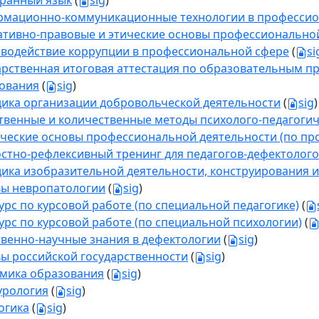
ранный язык
(
sig
)
мационно-коммуникационные технологии в профессио
тивно-правовые и этические основы профессионально
водействие коррупции в профессиональной сфере
(
si
арственная итоговая аттестация по образовательным п
ования
(
sig
)
ика организации добровольческой деятельности
(
sig
)
твенные и количественные методы психолого-педагогич
ческие основы профессиональной деятельности (по пр
стно-рефлексивный тренинг для педагогов-дефектолог
ика изобразительной деятельности, конструирования и
ы невропатологии
(
sig
)
урс по курсовой работе (по специальной педагогике)
(
урс по курсовой работе (по специальной психологии)
(
твенно-научные знания в дефектологии
(
sig
)
ы российской государственности
(
sig
)
мика образования
(
sig
)
урология
(
sig
)
огика
(
sig
)