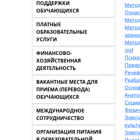
ПОДДЕРЖКИ
Метод
ОБУЧАЮЩИХСЯ
Ознак
Метод
ПЛАТНЫЕ
Метод
ОБРАЗОВАТЕЛЬНЫЕ
зрени
УСЛУГИ
Метод
sig
)
ФИНАНСОВО-
Психо
ХОЗЯЙСТВЕННАЯ
Преду
ДЕЯТЕЛЬНОСТЬ
Речев
Реаби
ВАКАНТНЫЕ МЕСТА ДЛЯ
Основ
ПРИЕМА (ПЕРЕВОДА)
Анато
ОБУЧАЮЩИХСЯ
Социа
Физич
МЕЖДУНАРОДНОЕ
Элект
СОТРУДНИЧЕСТВО
культ
ОРГАНИЗАЦИЯ ПИТАНИЯ
Элект
В ОБРАЗОВАТЕЛЬНОЙ