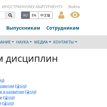
ИНОСТРАННОМУ АБИТУРИЕНТУ
Войти
RU
EN
中文版
Выпускникам
Сотрудникам
ВАНИЕ
НАУКА
МЕДИА
КОНТАКТЫ
м дисциплин
ig
)
азвитии
(
sig
)
и в развитии
(
sig
)
ии
(
sig
)
и
(
sig
)