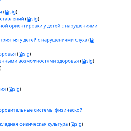
и
(
sig
)
ставлений
(
sig
)
ной ориентировки у детей с нарушениями
риятия у детей с нарушениями слуха
(
оровья
(
sig
)
ченными возможностями здоровья
(
sig
)
)
ния
(
sig
)
здоровительные системы физической
икладная физическая культура
(
sig
)