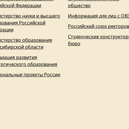
ийской Федерации
общество
стерство науки и высшего
Информация для лиц с ОВ
зования Российской
Российский союз ректоро
рации
Студенческие конструктор
стерство образования
бюро
сибирской области
циация развития
гогического образования
ональные проекты России