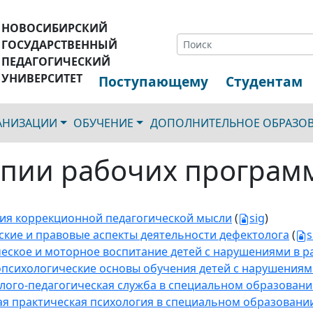
НОВОСИБИРСКИЙ
ГОСУДАРСТВЕННЫЙ
ПЕДАГОГИЧЕСКИЙ
УНИВЕРСИТЕТ
Поступающему
Студентам
ГАНИЗАЦИИ
ОБУЧЕНИЕ
ДОПОЛНИТЕЛЬНОЕ ОБРАЗО
пии рабочих програм
ия коррекционной педагогической мысли
(
sig
)
ские и правовые аспекты деятельности дефектолога
(
s
еское и моторное воспитание детей с нарушениями в р
психологические основы обучения детей с нарушениям
лого-педагогическая служба в специальном образован
ая практическая психология в специальном образовани