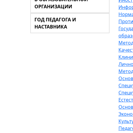
Иност
ОРГАНИЗАЦИИ
Инфор
Норма
ГОД ПЕДАГОГА И
Проти
НАСТАВНИКА
Госуд
образ
Метод
Качес
Клини
Лично
Метод
Основ
Спецк
Спецк
Естес
Основ
Эконо
Культ
Педаг