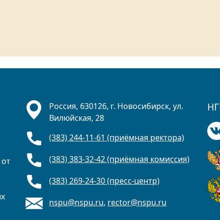
НГ
Россия, 630126, г. Новосибирск, ул.
Вилюйская, 28
(383) 244-11-61 (приёмная ректора)
(383) 383-32-42 (приёмная комиссия)
 от
(383) 269-24-30 (пресс-центр)
ых
nspu@nspu.ru
,
rector@nspu.ru