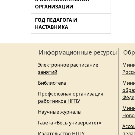
ОРГАНИЗАЦИИ
ГОД ПЕДАГОГА И
НАСТАВНИКА
Информационные ресурсы
Обр
Электронное расписание
Мини
занятий
Росс
Библиотека
Мини
обра
Профсоюзная организация
Феде
работников НГПУ
Мини
Научные журналы
Ново
Газета «Весь университет»
Ассо
Издательство НГПУ
педа