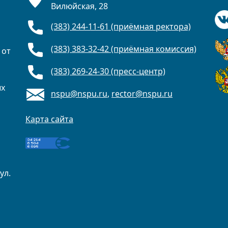
Вилюйская, 28
(383) 244-11-61 (приёмная ректора)
(383) 383-32-42 (приёмная комиссия)
 от
(383) 269-24-30 (пресс-центр)
ых
nspu@nspu.ru
,
rector@nspu.ru
Карта сайта
ул.