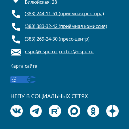
Вилюйская, 28
(383) 244-11-61 (приёмная ректора)
(383) 383-32-42 (приёмная комиссия)
(383) 269-24-30 (пресс-центр)
nspu@nspu.ru
,
rector@nspu.ru
Карта сайта
НГПУ В СОЦИАЛЬНЫХ СЕТЯХ