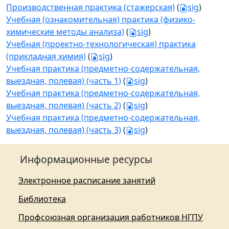
Производственная практика (стажерская)
(
sig
)
Учебная (ознакомительная) практика (физико-
химические методы анализа)
(
sig
)
Учебная (проектно-технологическая) практика
(прикладная химия)
(
sig
)
Учебная практика (предметно-содержательная,
выездная, полевая) (часть 1)
(
sig
)
Учебная практика (предметно-содержательная,
выездная, полевая) (часть 2)
(
sig
)
Учебная практика (предметно-содержательная,
выездная, полевая) (часть 3)
(
sig
)
Информационные ресурсы
Электронное расписание занятий
Библиотека
Профсоюзная организация работников НГПУ