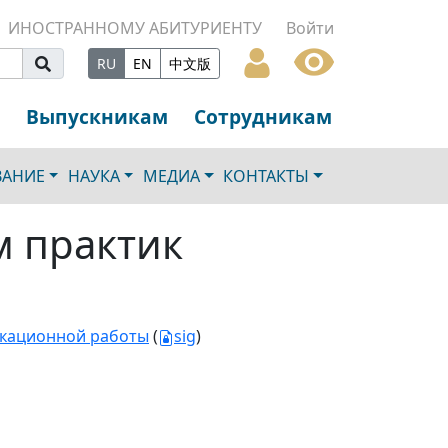
ИНОСТРАННОМУ АБИТУРИЕНТУ
Войти
RU
EN
中文版
Выпускникам
Сотрудникам
ВАНИЕ
НАУКА
МЕДИА
КОНТАКТЫ
м практик
икационной работы
(
sig
)