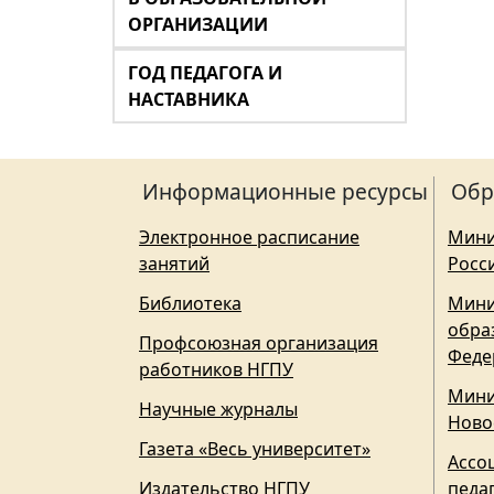
ОРГАНИЗАЦИИ
ГОД ПЕДАГОГА И
НАСТАВНИКА
Информационные ресурсы
Обр
Электронное расписание
Мини
занятий
Росс
Библиотека
Мини
обра
Профсоюзная организация
Феде
работников НГПУ
Мини
Научные журналы
Ново
Газета «Весь университет»
Ассо
Издательство НГПУ
педа