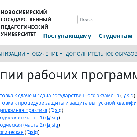
НОВОСИБИРСКИЙ
ГОСУДАРСТВЕННЫЙ
ПЕДАГОГИЧЕСКИЙ
УНИВЕРСИТЕТ
Поступающему
Студентам
ГАНИЗАЦИИ
ОБУЧЕНИЕ
ДОПОЛНИТЕЛЬНОЕ ОБРАЗО
пии рабочих програм
товка к сдаче и сдача государственного экзамена
(
sig
)
товка к процедуре защиты и защита выпускной квалиф
ипломная практика
(
sig
)
одческая (часть 1)
(
sig
)
одческая (часть 2)
(
sig
)
огическая
(
sig
)