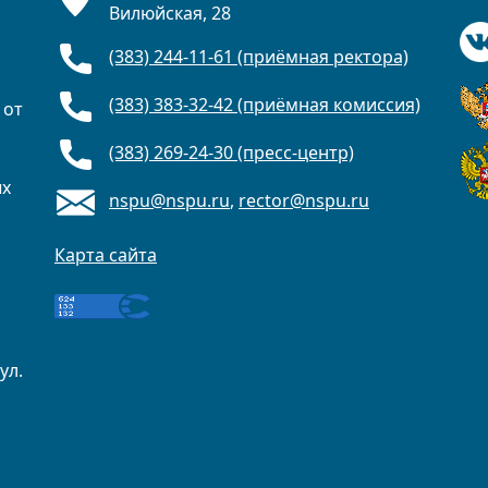
Вилюйская, 28
(383) 244-11-61 (приёмная ректора)
(383) 383-32-42 (приёмная комиссия)
 от
(383) 269-24-30 (пресс-центр)
ых
nspu@nspu.ru
,
rector@nspu.ru
Карта сайта
ул.