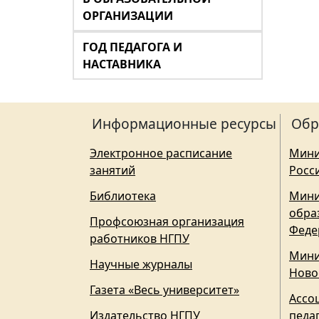
ОРГАНИЗАЦИИ
ГОД ПЕДАГОГА И
НАСТАВНИКА
Информационные ресурсы
Обр
Электронное расписание
Мини
занятий
Росс
Библиотека
Мини
обра
Профсоюзная организация
Феде
работников НГПУ
Мини
Научные журналы
Ново
Газета «Весь университет»
Ассо
Издательство НГПУ
педа