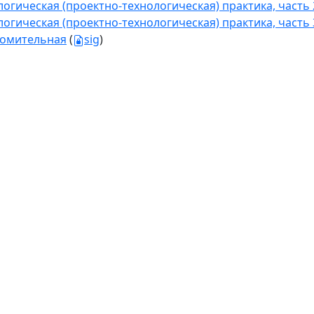
логическая (проектно-технологическая) практика, часть 
логическая (проектно-технологическая) практика, часть 
омительная
(
sig
)