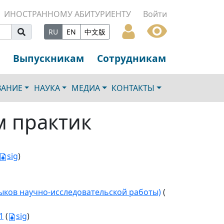
ИНОСТРАННОМУ АБИТУРИЕНТУ
Войти
RU
EN
中文版
Выпускникам
Сотрудникам
ВАНИЕ
НАУКА
МЕДИА
КОНТАКТЫ
м практик
sig
)
ыков научно-исследовательской работы)
(
1
(
sig
)