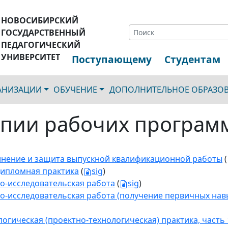
НОВОСИБИРСКИЙ
ГОСУДАРСТВЕННЫЙ
ПЕДАГОГИЧЕСКИЙ
УНИВЕРСИТЕТ
Поступающему
Студентам
ГАНИЗАЦИИ
ОБУЧЕНИЕ
ДОПОЛНИТЕЛЬНОЕ ОБРАЗО
пии рабочих програм
нение и защита выпускной квалификационной работы
(
ипломная практика
(
sig
)
о-исследовательская работа
(
sig
)
о-исследовательская работа (получение первичных нав
логическая (проектно-технологическая) практика, часть 