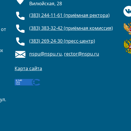
Вилюйская, 28
(383) 244-11-61 (приёмная ректора)
(383) 383-32-42 (приёмная комиссия)
 от
(383) 269-24-30 (пресс-центр)
ых
nspu@nspu.ru
,
rector@nspu.ru
Карта сайта
ул.