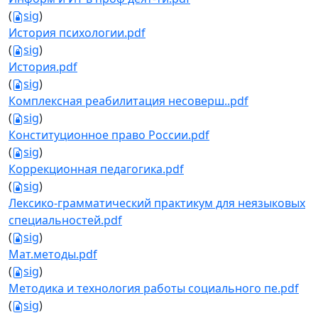
(
sig
)
История психологии.pdf
(
sig
)
История.pdf
(
sig
)
Комплексная реабилитация несоверш..pdf
(
sig
)
Конституционное право России.pdf
(
sig
)
Коррекционная педагогика.pdf
(
sig
)
Лексико-грамматический практикум для неязыковых
специальностей.pdf
(
sig
)
Мат.методы.pdf
(
sig
)
Методика и технология работы социального пе.pdf
(
sig
)