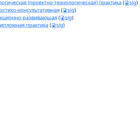
логическая (проектно-технологическая) практика
(
sig
)
остико-консультативная
(
sig
)
кционно-развивающая
(
sig
)
ипломная практика
(
sig
)