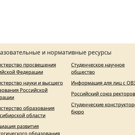
азовательные и нормативные ресурсы
стерство просвещения
Студенческое научное
ийской Федерации
общество
стерство науки и высшего
Информация для лиц с ОВ
зования Российской
Российский союз ректоро
рации
Студенческие конструктор
стерство образования
бюро
сибирской области
циация развития
гогического образования