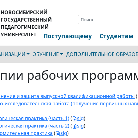
НОВОСИБИРСКИЙ
ГОСУДАРСТВЕННЫЙ
ПЕДАГОГИЧЕСКИЙ
УНИВЕРСИТЕТ
Поступающему
Студентам
ГАНИЗАЦИИ
ОБУЧЕНИЕ
ДОПОЛНИТЕЛЬНОЕ ОБРАЗО
пии рабочих програм
нение и защита выпускной квалификационной работы
(
о-исследовательская работа (получение первичных нав
огическая практика (часть 1)
(
sig
)
огическая практика (часть 2)
(
sig
)
омительная практика
(
sig
)