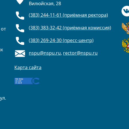
Вилюйская, 28
(383) 244-11-61 (приёмная ректора)
(383) 383-32-42 (приёмная комиссия)
 от
(383) 269-24-30 (пресс-центр)
ых
nspu@nspu.ru
,
rector@nspu.ru
Карта сайта
ул.