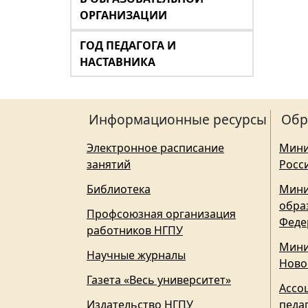
ОРГАНИЗАЦИИ
ГОД ПЕДАГОГА И
НАСТАВНИКА
Информационные ресурсы
Обр
Электронное расписание
Мини
занятий
Росс
Библиотека
Мини
обра
Профсоюзная организация
Феде
работников НГПУ
Мини
Научные журналы
Ново
Газета «Весь университет»
Ассо
Издательство НГПУ
педа