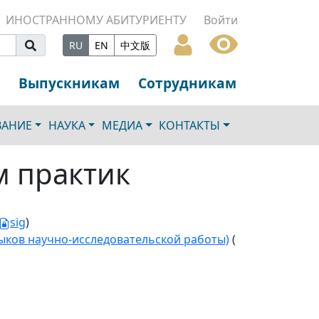
ИНОСТРАННОМУ АБИТУРИЕНТУ
Войти
RU
EN
中文版
Выпускникам
Сотрудникам
ВАНИЕ
НАУКА
МЕДИА
КОНТАКТЫ
м практик
sig
)
ыков научно-исследовательской работы)
(