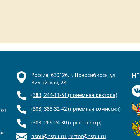
НГ
Россия, 630126, г. Новосибирск, ул.
Вилюйская, 28
(383) 244-11-61 (приёмная ректора)
(383) 383-32-42 (приёмная комиссия)
 от
(383) 269-24-30 (пресс-центр)
ых
nspu@nspu.ru
,
rector@nspu.ru