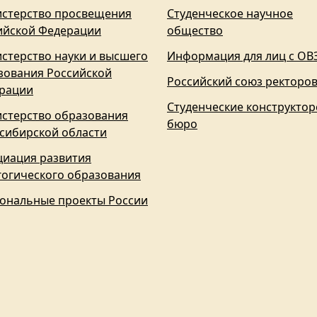
стерство просвещения
Студенческое научное
ийской Федерации
общество
стерство науки и высшего
Информация для лиц с ОВ
зования Российской
Российский союз ректоро
рации
Студенческие конструктор
стерство образования
бюро
сибирской области
циация развития
гогического образования
ональные проекты России