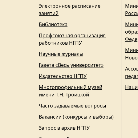
Электронное расписание
Мини
занятий
Росс
Библиотека
Мини
обра
Профсоюзная организация
Феде
работников НГПУ
Мини
Научные журналы
Ново
Газета «Весь университет»
Ассо
Издательство НГПУ
педа
Многопрофильный музей
Наци
имени Т.Н. Троицкой
Часто задаваемые вопросы
Вакансии (конкурсы и выборы)
Запрос в архив НГПУ