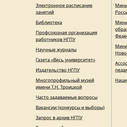
Электронное расписание
Мини
занятий
Росс
Библиотека
Мини
обра
Профсоюзная организация
Феде
работников НГПУ
Мини
Научные журналы
Ново
Газета «Весь университет»
Ассо
Издательство НГПУ
педа
Многопрофильный музей
Наци
имени Т.Н. Троицкой
Часто задаваемые вопросы
Вакансии (конкурсы и выборы)
Запрос в архив НГПУ