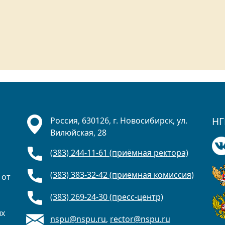
НГ
Россия, 630126, г. Новосибирск, ул.
Вилюйская, 28
(383) 244-11-61 (приёмная ректора)
(383) 383-32-42 (приёмная комиссия)
 от
(383) 269-24-30 (пресс-центр)
ых
nspu@nspu.ru
,
rector@nspu.ru