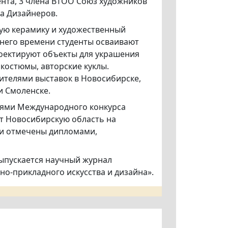
ента, 3 члена ВТОО Союз художников
за Дизайнеров.
ую керамику и художественный
авнего времени студенты осваивают
роектируют объекты для украшения
костюмы, авторские куклы.
ителями выставок в Новосибирске,
и Смоленске.
елями Международного конкурса
т Новосибирскую область на
ли отмечены дипломами,
выпускается научный журнал
о-прикладного искусства и дизайна».