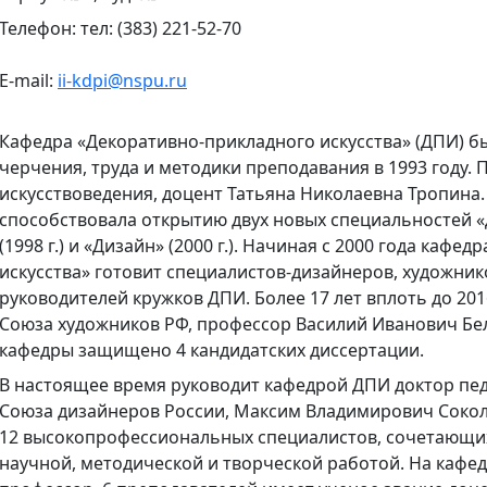
Телефон: тел: (383) 221-52-70
E-mail:
ii-kdpi@nspu.ru
Кафедра «Декоративно-прикладного искусства» (ДПИ) б
черчения, труда и методики преподавания в 1993 году.
искусствоведения, доцент Татьяна Николаевна Тропина
способствовала открытию двух новых специальностей «
(1998 г.) и «Дизайн» (2000 г.). Начиная с 2000 года каф
искусства» готовит специалистов-дизайнеров, художник
руководителей кружков ДПИ. Более 17 лет вплоть до 20
Союза художников РФ, профессор Василий Иванович Бел
кафедры защищено 4 кандидатских диссертации.
В настоящее время руководит кафедрой ДПИ доктор пед
Союза дизайнеров России, Максим Владимирович Сокол
12 высокопрофессиональных специалистов, сочетающих
научной, методической и творческой работой. На кафед