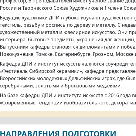
профессор, 6 преподавателей имеет ученое звание доц
России и Творческого Союза Художников и 1 члена Сою
Будущие художники ДПИ глубоко изучают художественн
текстиль, резьбу и роспись по дереву и металлу. С нед
художественный металл и ювелирное искусство. Они п
интерьера, бытовые предметы, украшения для женщин, 
Выпускники кафедры становятся дипломантами и побед
Новокузнецке, Томске, Екатеринбурге, Грозном, Москве 
Кафедра ДПИ и институт искусств являются соучредит
«Фестиваль Сибирской керамики», кафедра представляе
Всероссийских молодежных Дельфийских играх, где бы
серебряными, золотыми и бронзовыми медалями.
На базе кафедры ДПИ и института искусств с 2016 года 
«Современные тенденции изобразительного, декоративн
НАПРАВЛЕНИЯ ПОДГОТОВКИ