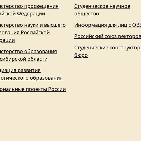
стерство просвещения
Студенческое научное
ийской Федерации
общество
стерство науки и высшего
Информация для лиц с ОВ
зования Российской
Российский союз ректоро
рации
Студенческие конструктор
стерство образования
бюро
сибирской области
циация развития
гогического образования
ональные проекты России