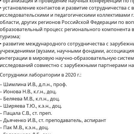
• организация и проведение научных конференций по 
• установление контактов и развитие сотрудничества с
исследовательскими и педагогическими коллективами г
области, других регионов Российской Федерации по во
образовательный процесс регионального компонента в
туризма;
• развитие международного сотрудничества с зарубеж
учреждениями (вузами, научными фондами, ассоциациям
интеграции в мировую научно-образовательную систем
исследований совместно с зарубежными партнерами на
Сотрудники лаборатории в 2020 г.:
– Шимлина И.В., д.п.н., проф.
– Ионова Н.В., к.г.н., доц.
– Беляева М.В., к.п.н., доц.
– Ширяева Т.Ю., к.э.н., доц.
– Пацала С.В., ст. преп.
– Дьяченко И.В., ст. преподаватель, аспирант
– Пак М.В., к.э.н., доц.