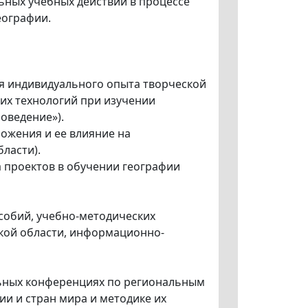
ьных учебных действий в процессе
еографии.
я индивидуального опыта творческой
их технологий при изучении
оведение»).
ложения и ее влияние на
ласти).
а проектов в обучении географии
особий, учебно-методических
ской области, информационно-
льных конференциях по региональным
и и стран мира и методике их