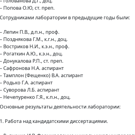
– Голованова Д.Г., доц.
– Попова О.Ю, ст. преп.
Сотрудниками лаборатории в предыдущие годы были:
– Лепин П.В., д.п.н., проф.
– Позднякова Г.М., к.г.н., доц.
– Востриков Н.И., к.э.н., проф.
– Рогаткин А.Ю., к.э.н., доц.
– Донукалова Р.П., ст. преп.
– Сафронова Н.А. аспирант
– Тамплон (Фещенко) В.А. аспирант
– Родько Г.А. аспирант
– Суворова Л.Б. аспирант
– Нечепуренко Г.Я., к.п.н., доц.
Основные результаты деятельности лаборатории:
1. Работа над кандидатскими диссертациями.