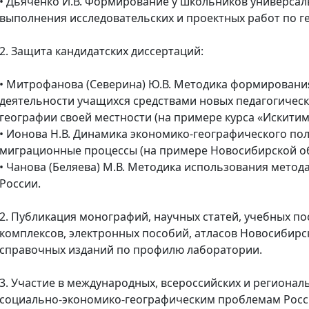
• Дьяченко И.В. Формирование у школьников универсал
выполнения исследовательских и проектных работ по г
2. Защита кандидатских диссертаций:
• Митрофанова (Северина) Ю.В. Методика формировани
деятельности учащихся средствами новых педагогическ
географии своей местности (на примере курса «Искитим
• Ионова Н.В. Динамика экономико-географического по
миграционные процессы (на примере Новосибирской об
• Чанова (Беляева) М.В. Методика использования метод
России.
2. Публикация монографий, научных статей, учебных п
комплексов, электронных пособий, атласов Новосибир
справочных изданий по профилю лаборатории.
3. Участие в международных, всероссийских и региона
социально-экономико-географическим проблемам Росси