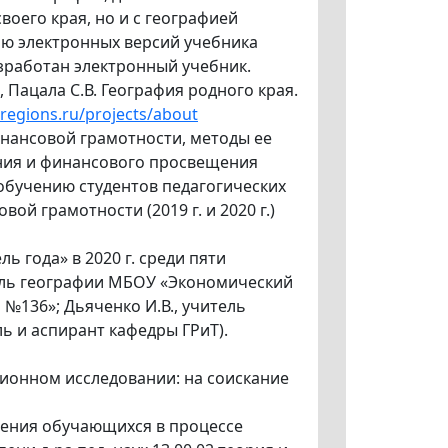
воего края, но и с географией
ию электронных версий учебника
разработан электронный учебник.
., Пацала С.В. География родного края.
oregions.ru/projects/about
инансовой грамотности, методы ее
ания и финансового просвещения
 обучению студентов педагогических
й грамотности (2019 г. и 2020 г.)
ь года» в 2020 г. среди пяти
тель географии МБОУ «Экономический
 №136»; Дьяченко И.В., учитель
 и аспирант кафедры ГРиТ).
ционном исследовании: на соискание
ления обучающихся в процессе