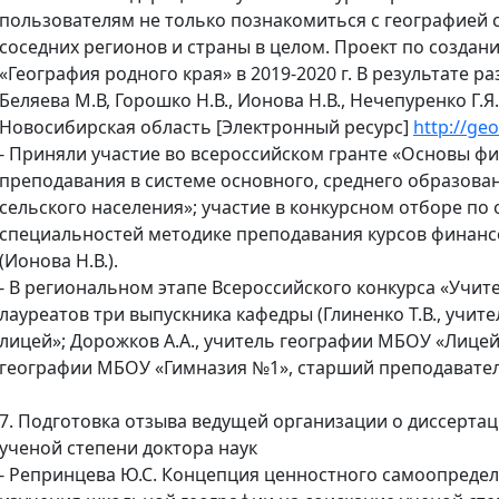
пользователям не только познакомиться с географией с
соседних регионов и страны в целом. Проект по создан
«География родного края» в 2019-2020 г. В результате 
Беляева М.В, Горошко Н.В., Ионова Н.В., Нечепуренко Г.Я
Новосибирская область [Электронный ресурс]
http://ge
- Приняли участие во всероссийском гранте «Основы ф
преподавания в системе основного, среднего образов
сельского населения»; участие в конкурсном отборе по
специальностей методике преподавания курсов финансово
(Ионова Н.В.).
- В региональном этапе Всероссийского конкурса «Учител
лауреатов три выпускника кафедры (Глиненко Т.В., учи
лицей»; Дорожков А.А., учитель географии МБОУ «Лицей
географии МБОУ «Гимназия №1», старший преподаватель
7. Подготовка отзыва ведущей организации о диссерта
ученой степени доктора наук
- Репринцева Ю.С. Концепция ценностного самоопреде