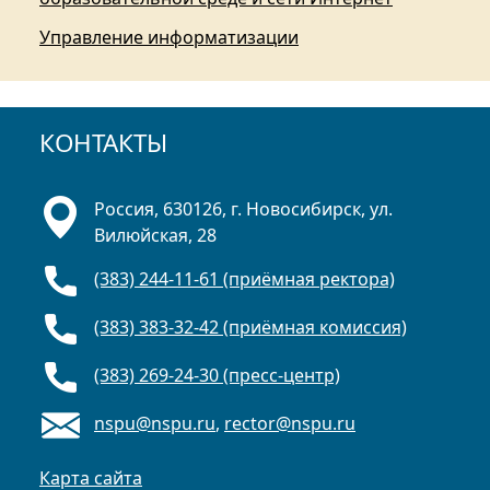
Управление информатизации
КОНТАКТЫ
Россия, 630126, г. Новосибирск, ул.
Вилюйская, 28
(383) 244-11-61 (приёмная ректора)
(383) 383-32-42 (приёмная комиссия)
(383) 269-24-30 (пресс-центр)
nspu@nspu.ru
,
rector@nspu.ru
Карта сайта