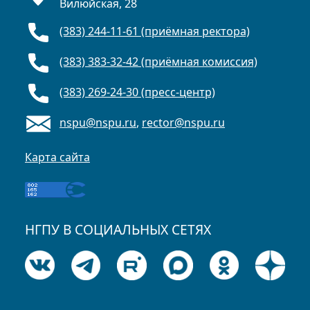
Вилюйская, 28
(383) 244-11-61 (приёмная ректора)
(383) 383-32-42 (приёмная комиссия)
(383) 269-24-30 (пресс-центр)
nspu@nspu.ru
,
rector@nspu.ru
Карта сайта
НГПУ В СОЦИАЛЬНЫХ СЕТЯХ