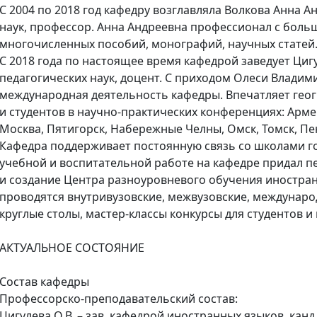
С 2004 по 2018 год кафедру возглавляла Волкова Анна А
наук, профессор. Анна Андреевна профессионал с боль
многочисленных пособий, монографий, научных статей
С 2018 года по настоящее время кафедрой заведует Циг
педагогических наук, доцент. С приходом Олеси Влади
международная деятельность кафедры. Впечатляет гео
и студентов в научно-практических конференциях: Армен
Москва, Пятигорск, Набережные Челны, Омск, Томск, Пен
Кафедра поддерживает постоянную связь со школами г
учебной и воспитательной работе на кафедре придал 
и создание Центра разноуровневого обучения иностран
проводятся внутривузовские, межвузовские, междунар
круглые столы, мастер-классы конкурсы для студентов 
АКТУАЛЬНОЕ СОСТОЯНИЕ
Состав кафедры
Профессорско-преподавательский состав:
Цигулева О.В. – зав. кафедрой иностранных языков, канд.