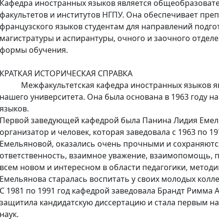
Кафедра иностранных языков является общеобразоват
факультетов и институтов НГПУ. Она обеспечивает преп
французского языков студентам для направлений подгот
магистратуры и аспирантуры, очного и заочного отде
формы обучения.
КРАТКАЯ ИСТОРИЧЕСКАЯ СПРАВКА
Межфакультетская кафедра иностранных языков явл
нашего университета. Она была основана в 1963 году н
языков.
Первой заведующей кафедрой была Панина Лидия Емель
организатор и человек, которая заведовала с 1963 по 1
Емельяновой, оказались очень прочными и сохраняются
ответственность, взаимное уважение, взаимопомощь, 
всем новом и интересном в области педагогики, методик
Емельянова старалась воспитать у своих молодых колле
С 1981 по 1991 год кафедрой заведовала Брандт Римма А
защитила кандидатскую диссертацию и стала первым на
наук.