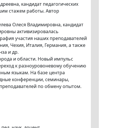
ндреевна, кандидат педагогических
шим стажем работы. Автор
.
улева Олеся Владимировна, кандидат
мировны активизировалась
графия участия наших преподавателей
ия, Чехия, Италия, Германия, а также
за и др.
орода и области. Новый импульс
переход к разноуровоневому обучению
ным языкам. На базе центра
одные конференции, семинары,
и преподавателей по обмену опытом.
 пед. наук, доцент