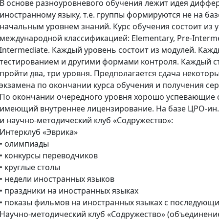
В основе разноуровневого обучения лежит идея диффе
иностранному языку, т.е. группы формируются не на баз
начальным уровнем знаний. Курс обучения состоит из у
международной классификацией: Elementary, Pre-Intermed
Intermediate. Каждый уровень состоит из модулей. Каж
тестированием и другими формами контроля. Каждый ст
пройти два, три уровня. Предполагается сдача некото
экзамена по окончании курса обучения и получения с
По окончании очередного уровня хорошо успевающие с
имеющий внутреннее лицензирование. На базе ЦРО-ин. 
и научно-методический клуб «Содружество»:
Интерклуб «Эврика»
• олимпиады
• конкурсы переводчиков
• круглые столы
• недели иностранных языков
• праздники на иностранных языках
• показы фильмов на иностранных языках с последующ
Научно-методический клуб «Содружество» (объединение