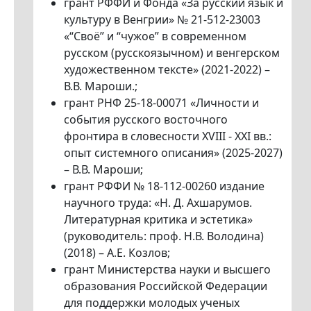
грант РФФИ и Фонда «За русский язык и
культуру в Венгрии» № 21-512-23003
«“Своё” и “чужое” в современном
русском (русскоязычном) и венгерском
художественном тексте» (2021-2022) –
В.В. Мароши.;
грант РНФ 25-18-00071 «Личности и
события русского восточного
фронтира в словесности XVIII - XXI вв.:
опыт системного описания» (2025-2027)
– В.В. Мароши;
грант РФФИ № 18-112-00260 издание
научного труда: «Н. Д. Ахшарумов.
Литературная критика и эстетика»
(руководитель: проф. Н.В. Володина)
(2018) – А.Е. Козлов;
грант Министерства науки и высшего
образования Российской Федерации
для поддержки молодых ученых