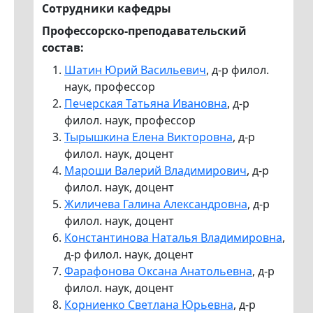
Сотрудники кафедры
Профессорско-преподавательский
состав:
Шатин Юрий Васильевич
, д-р филол.
наук, профессор
Печерская Татьяна Ивановна
, д-р
филол. наук, профессор
Тырышкина Елена Викторовна
, д-р
филол. наук, доцент
Мароши Валерий Владимирович
, д-р
филол. наук, доцент
Жиличева Галина Александровна
, д-р
филол. наук, доцент
Константинова Наталья Владимировна
,
д-р филол. наук, доцент
Фарафонова Оксана Анатольевна
, д-р
филол. наук, доцент
Корниенко Светлана Юрьевна
, д-р