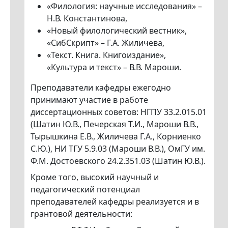
«Филология: научные исследования» –
Н.В. Константинова,
«Новый филологический вестник»,
«СибСкрипт» – Г.А. Жиличева,
«Текст. Книга. Книгоиздание»,
«Культура и текст» – В.В. Мароши.
Преподаватели кафедры ежегодно
принимают участие в работе
диссертационных советов: НГПУ 33.2.015.01
(Шатин Ю.В., Печерская Т.И., Мароши В.В.,
Тырышкина Е.В., Жиличева Г.А., Корниенко
С.Ю.), НИ ТГУ 5.9.03 (Мароши В.В.), ОмГУ им.
Ф.М. Достоевского 24.2.351.03 (Шатин Ю.В.).
Кроме того, высокий научный и
педагогический потенциал
преподавателей кафедры реализуется и в
грантовой деятельности: