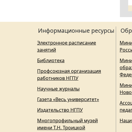
Информационные ресурсы
Обр
Электронное расписание
Мини
занятий
Росс
Библиотека
Мини
обра
Профсоюзная организация
Феде
работников НГПУ
Мини
Научные журналы
Ново
Газета «Весь университет»
Ассо
Издательство НГПУ
педа
Многопрофильный музей
Наци
имени Т.Н. Троицкой