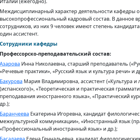
Италии (ежегодно).
Междисциплинарный характер деятельности кафедры о
высокопрофессиональный кадровый состав. В данное в
сотрудников, из них 9 человек имеют степень кандидат
один ассистент.
Сотрудники кафедры
Профессорско-преподавательский состав:
Азарова
Инна Николаевна, старший преподаватель («Рус
«Речевые практики», «Русский язык и культура речи» и др
Бакурова
Мария Владимировна, ассистент («Культура и 
(испанского)», «Теоретическая и практическая граммати
преподавания иностранного языка», «Практический курс
др.);
Баранчеева
Екатерина Игоревна, кандидат филологическ
межкультурной коммуникации», «Иностранный язык (пра
«Профессиональный иностранный язык» и др.);
Басалаева
Елена Геннадьевна, кандидат филологических 