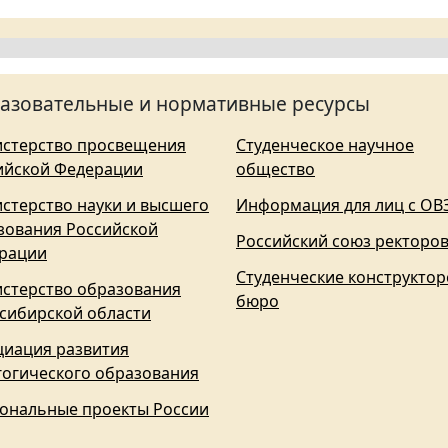
азовательные и нормативные ресурсы
стерство просвещения
Студенческое научное
ийской Федерации
общество
стерство науки и высшего
Информация для лиц с ОВ
зования Российской
Российский союз ректоро
рации
Студенческие конструктор
стерство образования
бюро
сибирской области
циация развития
гогического образования
ональные проекты России