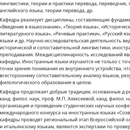
лингвистики, теории и практики перевода, переводчик,
английского языка, теории перевода, др.
Кафедра реализует дисциплины, составляющие фундаме
«Введение в языкознание», «Теория языка», «Историчес
литературного языка», «Речевые практики», «Русский яз
языки и др. Научно-исследовательская деятельность ве
исторической и сопоставительной лингвистики, иностр
преподавания. Междисциплинарность исследований яв
кафедры. Иностранные языки изучаются не только с точ
точки зрения понимания их внутреннего устройства, чт
всестороннему сопоставительному анализу языков, ре
филологического образования в целом.
Кафедра продолжает добрые традиции, основанные д-ро
канд. филол. наук, проф. М.П. Алексеевой, канд. филол. на
организация и проведение студенческих научных конфе
международного конкурса на иностранных языках «Созве
кафедры проводят региональный этап Всероссийской 
и итальянскому языкам, являются экспертами по проверк