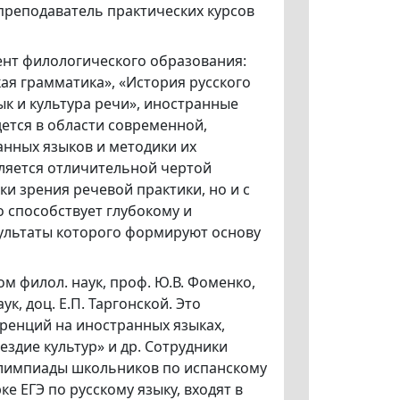
 преподаватель практических курсов
нт филологического образования:
кая грамматика», «История русского
ык и культура речи», иностранные
дется в области современной,
анных языков и методики их
ляется отличительной чертой
ки зрения речевой практики, но и с
о способствует глубокому и
зультаты которого формируют основу
м филол. наук, проф. Ю.В. Фоменко,
ук, доц. Е.П. Таргонской. Это
ренций на иностранных языках,
здие культур» и др. Сотрудники
олимпиады школьников по испанскому
е ЕГЭ по русскому языку, входят в