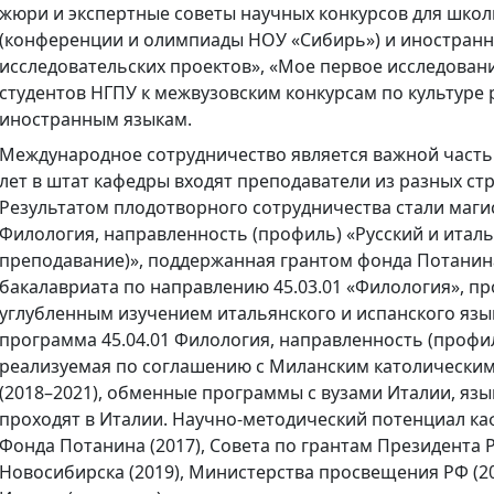
жюри и экспертные советы научных конкурсов для школ
(конференции и олимпиады НОУ «Сибирь») и иностранн
исследовательских проектов», «Мое первое исследовани
студентов НГПУ к межвузовским конкурсам по культуре р
иностранным языкам.
Международное сотрудничество является важной часть
лет в штат кафедры входят преподаватели из разных ст
Результатом плодотворного сотрудничества стали маги
Филология, направленность (профиль) «Русский и италь
преподавание)», поддержанная грантом фонда Потанина
бакалавриата по направлению 45.03.01 «Филология», п
углубленным изучением итальянского и испанского язы
программа 45.04.01 Филология, направленность (профил
реализуемая по соглашению с Миланским католическим
(2018–2021), обменные программы с вузами Италии, язы
проходят в Италии. Научно-методический потенциал к
Фонда Потанина (2017), Совета по грантам Президента Р
Новосибирска (2019), Министерства просвещения РФ (20