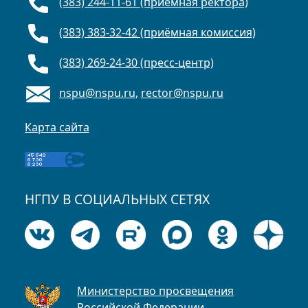
(383) 244-11-61 (приёмная ректора)
(383) 383-32-42 (приёмная комиссия)
(383) 269-24-30 (пресс-центр)
nspu@nspu.ru
,
rector@nspu.ru
Карта сайта
НГПУ В СОЦИАЛЬНЫХ СЕТЯХ
Министерство просвещения
Российской Федерации