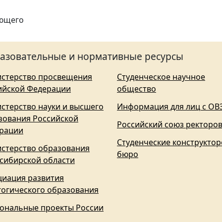
ающего
азовательные и нормативные ресурсы
стерство просвещения
Студенческое научное
ийской Федерации
общество
стерство науки и высшего
Информация для лиц с ОВ
зования Российской
Российский союз ректоро
рации
Студенческие конструктор
стерство образования
бюро
сибирской области
циация развития
гогического образования
ональные проекты России