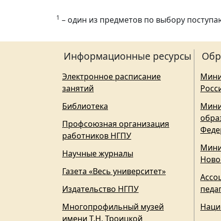
1
– один из предметов по выбору поступ
Информационные ресурсы
Обр
Электронное расписание
Мини
занятий
Росс
Библиотека
Мини
обра
Профсоюзная организация
Феде
работников НГПУ
Мини
Научные журналы
Ново
Газета «Весь университет»
Ассо
Издательство НГПУ
педа
Многопрофильный музей
Наци
имени Т.Н. Троицкой