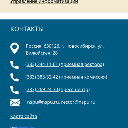
Управление информатизации
КОНТАКТЫ
Россия, 630126, г. Новосибирск, ул.
Вилюйская, 28
(383) 244-11-61 (приёмная ректора)
(383) 383-32-42 (приёмная комиссия)
(383) 269-24-30 (пресс-центр)
nspu@nspu.ru
,
rector@nspu.ru
Карта сайта