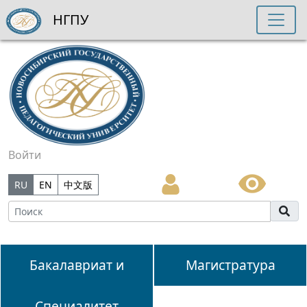
НГПУ
Войти
RU
EN
中文版
Бакалавриат и
Магистратура
Специалитет