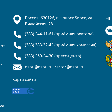
НГ
Россия, 630126, г. Новосибирск, ул.
Вилюйская, 28
(383) 244-11-61 (приёмная ректора)
(383) 383-32-42 (приёмная комиссия)
 от
(383) 269-24-30 (пресс-центр)
ых
nspu@nspu.ru
,
rector@nspu.ru
Карта сайта
ул.