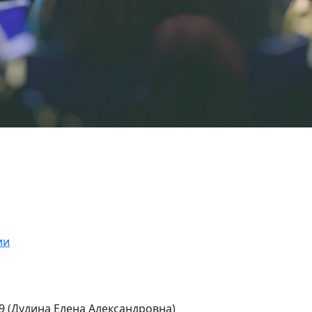
ии
69 (Дудина Елена Александровна)