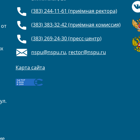
(383) 244-11-61 (приёмная ректора)
(383) 383-32-42 (приёмная комиссия)
 от
(383) 269-24-30 (пресс-центр)
ых
nspu@nspu.ru
,
rector@nspu.ru
Карта сайта
ул.
ие