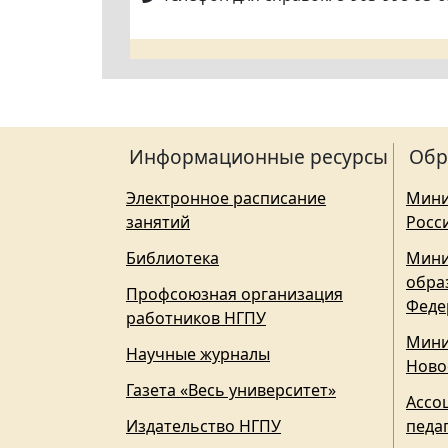
Информационные ресурсы
Обр
Электронное расписание
Мини
занятий
Росс
Библиотека
Мини
обра
Профсоюзная организация
Феде
работников НГПУ
Мини
Научные журналы
Ново
Газета «Весь университет»
Ассо
Издательство НГПУ
педа