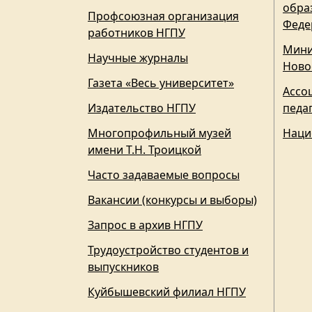
обра
Профсоюзная организация
Феде
работников НГПУ
Мини
Научные журналы
Ново
Газета «Весь университет»
Ассо
Издательство НГПУ
педа
Многопрофильный музей
Наци
имени Т.Н. Троицкой
Часто задаваемые вопросы
Вакансии (конкурсы и выборы)
Запрос в архив НГПУ
Трудоустройство студентов и
выпускников
Куйбышевский филиал НГПУ