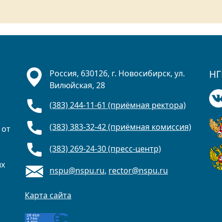
НГ
Россия, 630126, г. Новосибирск, ул.
Вилюйская, 28
(383) 244-11-61 (приёмная ректора)
(383) 383-32-42 (приёмная комиссия)
 от
(383) 269-24-30 (пресс-центр)
ых
nspu@nspu.ru
,
rector@nspu.ru
Карта сайта