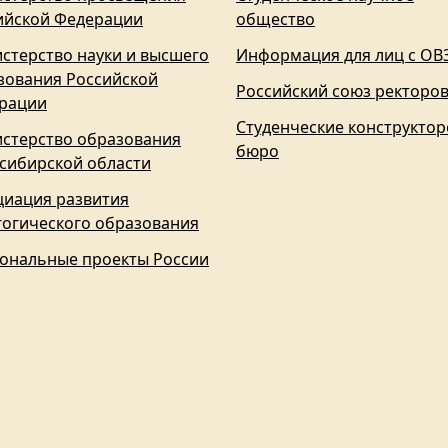
ийской Федерации
общество
стерство науки и высшего
Информация для лиц с ОВ
зования Российской
Российский союз ректоро
рации
Студенческие конструктор
стерство образования
бюро
сибирской области
циация развития
гогического образования
ональные проекты России