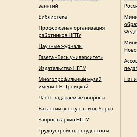
занятий
Росс
Библиотека
Мини
обра
Профсоюзная организация
Феде
работников НГПУ
Мини
Научные журналы
Ново
Газета «Весь университет»
Ассо
Издательство НГПУ
педа
Многопрофильный музей
Наци
имени Т.Н. Троицкой
Часто задаваемые вопросы
Вакансии (конкурсы и выборы)
Запрос в архив НГПУ
Трудоустройство студентов и