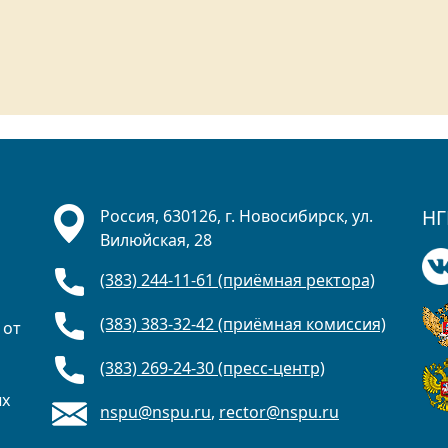
НГ
Россия, 630126, г. Новосибирск, ул.
Вилюйская, 28
(383) 244-11-61 (приёмная ректора)
(383) 383-32-42 (приёмная комиссия)
 от
(383) 269-24-30 (пресс-центр)
ых
nspu@nspu.ru
,
rector@nspu.ru