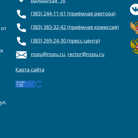
Вилюйская, 28
(383) 244-11-61 (приёмная ректора)
(383) 383-32-42 (приёмная комиссия)
 от
(383) 269-24-30 (пресс-центр)
ых
nspu@nspu.ru
,
rector@nspu.ru
Карта сайта
ул.