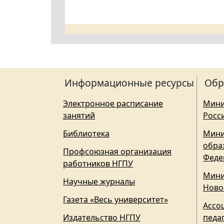
Информационные ресурсы
Обр
Электронное расписание
Мини
занятий
Росс
Библиотека
Мини
обра
Профсоюзная организация
Феде
работников НГПУ
Мини
Научные журналы
Ново
Газета «Весь университет»
Ассо
Издательство НГПУ
педа